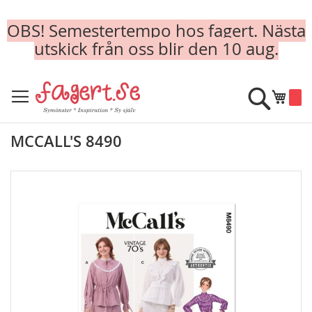
OBS! Semestertempo hos fagert. Nästa
utskick från oss blir den 10 aug.
Skip
to
Sök
Min k
Content
MCCALL'S 8490
Skip
to
the
end
of
the
images
gallery