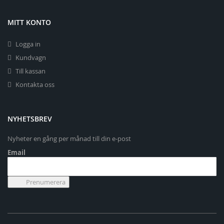
MITT KONTO
Logga in
Kundvagn
Till kassan
Kontakta oss
NYHETSBREV
Nyheter en gång per månad till din e-post
Email