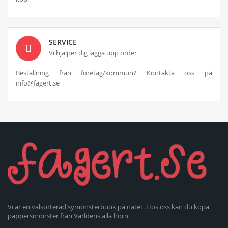
SERVICE
Vi hjälper dig lägga upp order
Beställning från företag/kommun? Kontakta oss på
info@fagert.se
Vi är en välsorterad symönsterbutik på nätet. Hos oss kan du köpa
pappersmönster från Världens alla hörn.