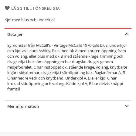
LÄGG TILL I ÖNSKELISTA
Kjol med blus och underkjol
Detaljer
Symönster från McCall's - Vintage McCalls 1970-tals blus, underkjol
och kjol av Laura Ashley. Blus med ok A med knuten öppning fram
och volang, eller blus med ok B med stående krage, trimning och
dragkedja i baksömsöppningen har dragsko draget genom
midjefodralet. C har instoppat ok, stående krage, volang, knytbälte
ingår i sidsömmar, dragkedja i sömöppning bak. Raglanärmar A, B,
C har nedre veck och knytband. Underkjol A, B eller kjol C har
krokad sidoöppning och volang. Klädd kjol A, B har delvis knäppt
framtill
Mer information