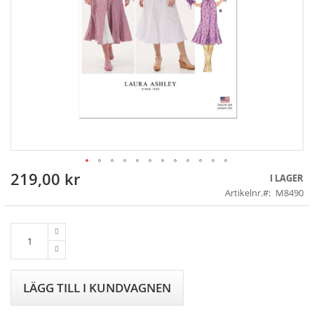
219,00 kr
Skip
I LAGER
to
Artikelnr.
M8490
the
beginning
of
the
images
gallery
LÄGG TILL I KUNDVAGNEN