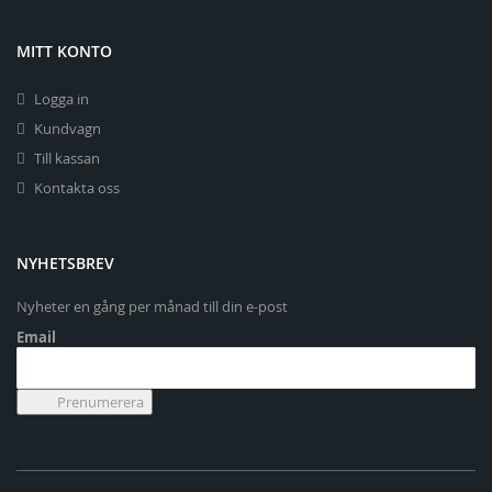
MITT KONTO
Logga in
Kundvagn
Till kassan
Kontakta oss
NYHETSBREV
Nyheter en gång per månad till din e-post
Email