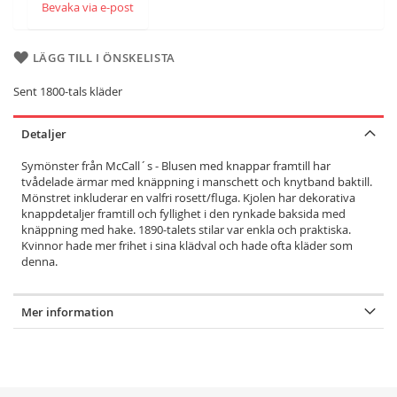
of
Bevaka via e-post
the
images
gallery
LÄGG TILL I ÖNSKELISTA
Sent 1800-tals kläder
Detaljer
Symönster från McCall´s - Blusen med knappar framtill har
tvådelade ärmar med knäppning i manschett och knytband baktill.
Mönstret inkluderar en valfri rosett/fluga. Kjolen har dekorativa
knappdetaljer framtill och fyllighet i den rynkade baksida med
knäppning med hake. 1890-talets stilar var enkla och praktiska.
Kvinnor hade mer frihet i sina klädval och hade ofta kläder som
denna.
Mer information