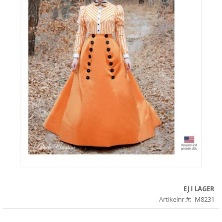
Skip
EJ I LAGER
to
Artikelnr.
M8231
the
beginning