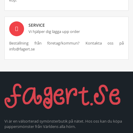
SERVICE
Vi hjälper dig lägga upp order
Beställning från företag/kommun? Kontakta oss på
info@fagert.se
Vi är en välsorterad symönsterbutik på nätet. Hos oss kan du köpa
pappersmönster från Världens alla hörn.