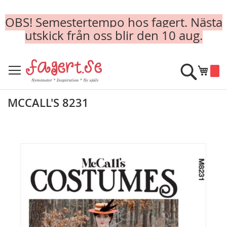
OBS! Semestertempo hos fagert. Nästa
utskick från oss blir den 10 aug.
Skip
to
Sök
Min k
Content
MCCALL'S 8231
Skip
to
the
end
of
the
images
gallery