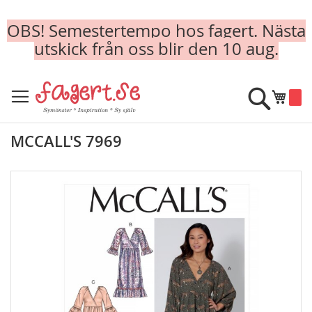
OBS! Semestertempo hos fagert. Nästa
utskick från oss blir den 10 aug.
Skip
to
Sök
Min k
Content
MCCALL'S 7969
Skip
to
the
end
of
the
images
gallery