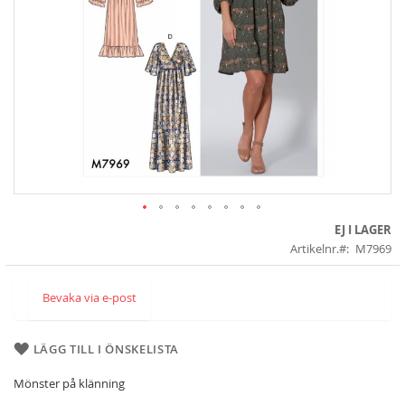
Skip
EJ I LAGER
to
Artikelnr.
M7969
the
beginning
of
Bevaka via e-post
the
images
gallery
LÄGG TILL I ÖNSKELISTA
Mönster på klänning