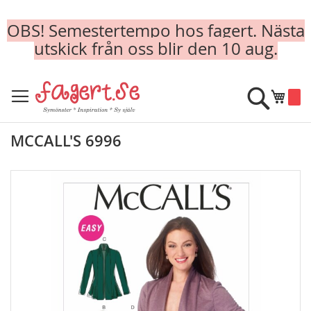
OBS! Semestertempo hos fagert. Nästa
utskick från oss blir den 10 aug.
Skip
to
Sök
Min k
Content
MCCALL'S 6996
Skip
to
the
end
of
the
images
gallery