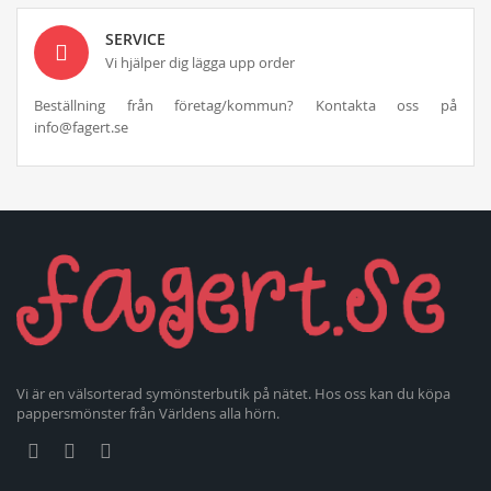
SERVICE
Vi hjälper dig lägga upp order
Beställning från företag/kommun? Kontakta oss på
info@fagert.se
Vi är en välsorterad symönsterbutik på nätet. Hos oss kan du köpa
pappersmönster från Världens alla hörn.