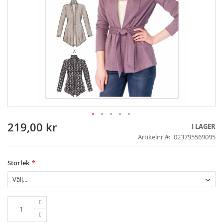
219,00 kr
Skip
I LAGER
to
Artikelnr.
023795569095
the
beginning
of
Storlek
the
images
gallery