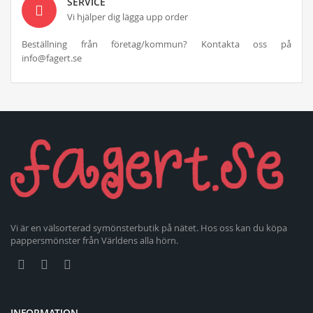
SERVICE
Vi hjälper dig lägga upp order
Beställning från företag/kommun? Kontakta oss på
info@fagert.se
Vi är en välsorterad symönsterbutik på nätet. Hos oss kan du köpa
pappersmönster från Världens alla hörn.
INFORMATION