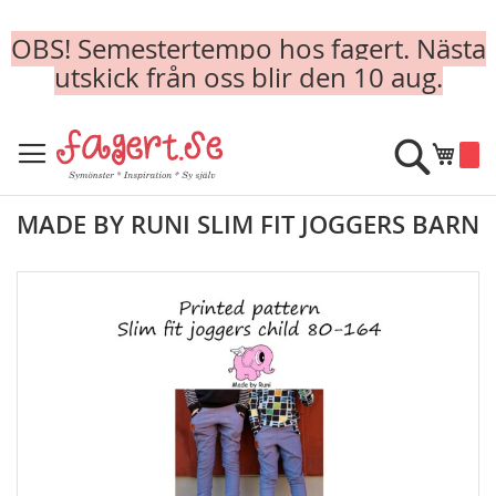
OBS! Semestertempo hos fagert. Nästa
utskick från oss blir den 10 aug.
Skip
to
Sök
Min k
Content
MADE BY RUNI SLIM FIT JOGGERS BARN
Skip
to
the
end
of
the
images
gallery