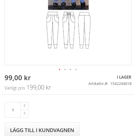
99,00 kr
Skip
Specialpris
I LAGER
to
Artikelnr.
1542244018
199,00 kr
Vanligt pris
the
beginning
of
the
images
gallery
LÄGG TILL I KUNDVAGNEN