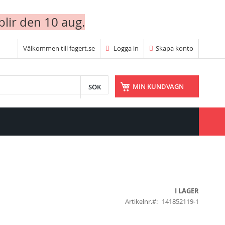
blir den 10 aug.
Välkommen till fagert.se
Logga in
Skapa konto
SÖK
MIN KUNDVAGN
I LAGER
Artikelnr.
141852119-1