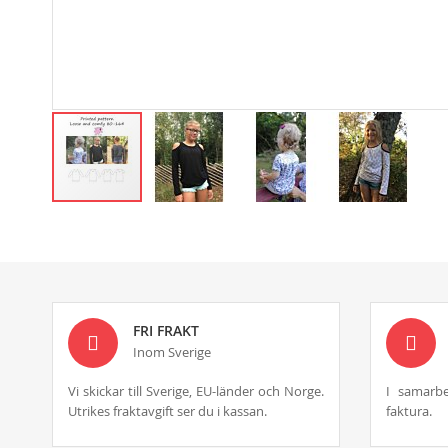
Skip
to
the
beginning
of
the
images
FRI FRAKT
gallery
Inom Sverige
Vi skickar till Sverige, EU-länder och Norge.
I samarbe
Utrikes fraktavgift ser du i kassan.
faktura.