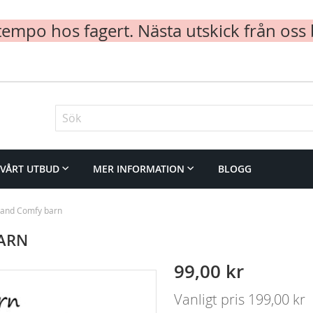
mpo hos fagert. Nästa utskick från oss 
Sök
VÅRT UTBUD
MER INFORMATION
BLOGG
 and Comfy barn
BARN
Specialpris
99,00 kr
Vanligt pris
199,00 kr