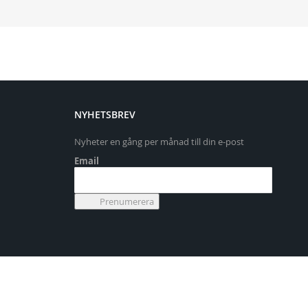
NYHETSBREV
Nyheter en gång per månad till din e-post
Email