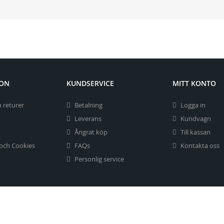
ION
KUNDSERVICE
MITT KONTO
 returer
Betalning
Logga in
Leverans
Kundvagn
Ångrat köp
Till kassan
 och Cookies
FAQs
Kontakta oss
Personlig service