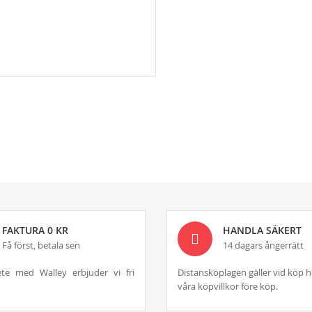
FAKTURA 0 KR
HANDLA SÄKERT
Få först, betala sen
14 dagars ångerrätt
te med Walley erbjuder vi fri
Distansköplagen gäller vid köp h
våra köpvillkor före köp.