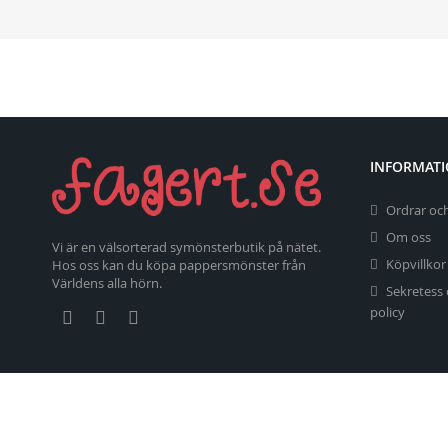
INFORMAT
Ordrar och
Om oss
Vi är en välsorterad symönsterbutik på nätet.
Köpvillkor
Hos oss kan du köpa pappersmönster från
Världens alla hörn.
Sekretess
policy
Copyright 2026 fagert.se