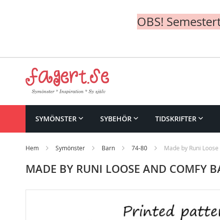
OBS! Semesterte
Skip
to
Content
SYMÖNSTER
SYBEHÖR
TIDSKRIFTER
Hem
Symönster
Barn
74-80
Made by Runi Loose
MADE BY RUNI LOOSE AND COMFY 
Skip
to
the
end