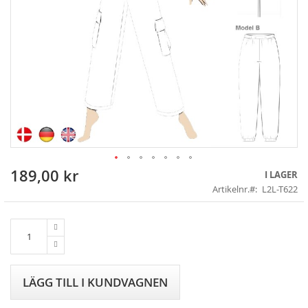
189,00 kr
Skip
I LAGER
to
Artikelnr.
L2L-T622
the
beginning
of
the
images
gallery
LÄGG TILL I KUNDVAGNEN