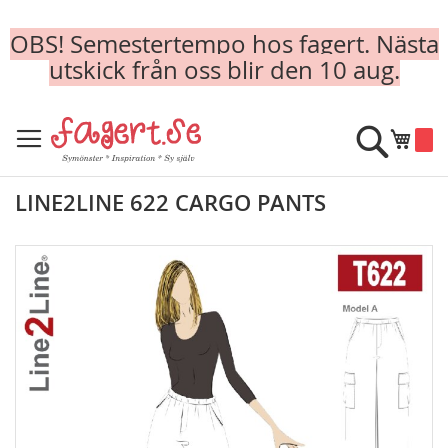
OBS! Semestertempo hos fagert. Nästa
utskick från oss blir den 10 aug.
Skip
to
Sök
Min k
Content
LINE2LINE 622 CARGO PANTS
Skip
to
the
end
of
the
images
gallery