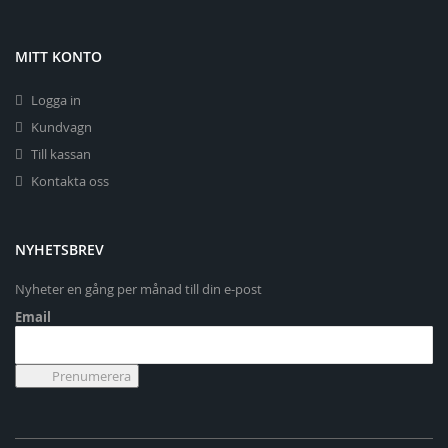
MITT KONTO
Logga in
Kundvagn
Till kassan
Kontakta oss
NYHETSBREV
Nyheter en gång per månad till din e-post
Email