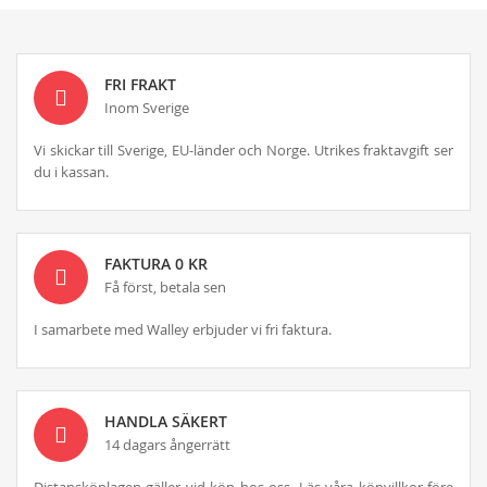
FRI FRAKT
Inom Sverige
Vi skickar till Sverige, EU-länder och Norge. Utrikes fraktavgift ser
du i kassan.
FAKTURA 0 KR
Få först, betala sen
I samarbete med Walley erbjuder vi fri faktura.
HANDLA SÄKERT
14 dagars ångerrätt
Distansköplagen gäller vid köp hos oss. Läs våra köpvillkor före