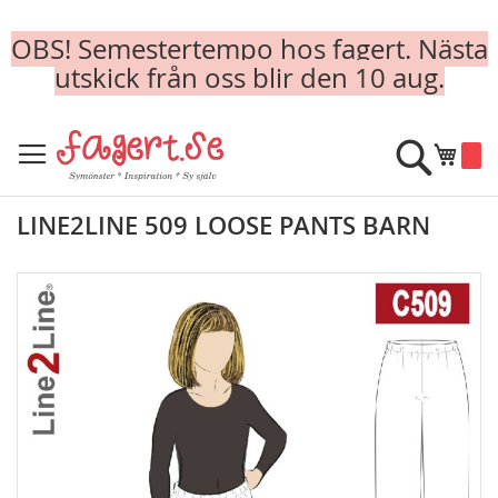
OBS! Semestertempo hos fagert. Nästa
utskick från oss blir den 10 aug.
Skip
to
Sök
Min k
Content
LINE2LINE 509 LOOSE PANTS BARN
Skip
to
the
end
of
the
images
gallery