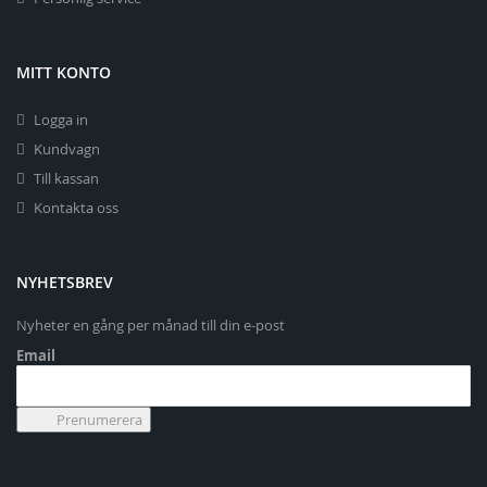
MITT KONTO
Logga in
Kundvagn
Till kassan
Kontakta oss
NYHETSBREV
Nyheter en gång per månad till din e-post
Email