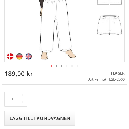
189,00 kr
Skip
I LAGER
to
Artikelnr.
L2L-C509
the
beginning
of
the
images
gallery
LÄGG TILL I KUNDVAGNEN