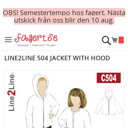
OBS! Semestertempo hos fagert. Nästa
utskick från oss blir den 10 aug.
Skip
to
Sök
Min k
Content
LINE2LINE 504 JACKET WITH HOOD
Skip
to
the
end
of
the
images
gallery