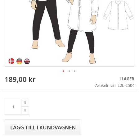
189,00 kr
Skip
I LAGER
to
Artikelnr.
L2L-C504
the
beginning
of
the
images
gallery
LÄGG TILL I KUNDVAGNEN