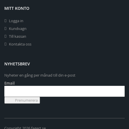
MITT KONTO
Logga in
Kundvagn
Till kassan
Kontakta oss
NYHETSBREV
Nyheter en gång per månad till din e-post
Email
Copyright 2026 fagert.se