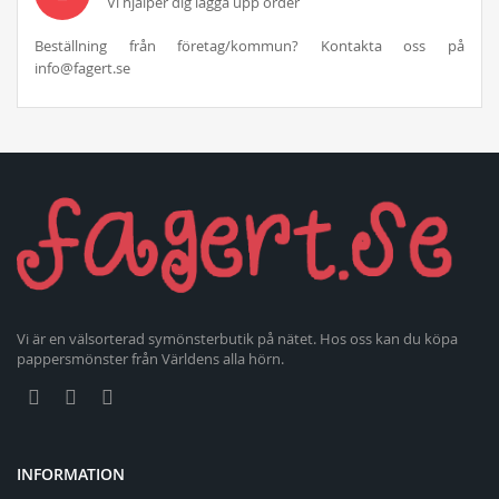
Vi hjälper dig lägga upp order
Beställning från företag/kommun? Kontakta oss på
info@fagert.se
Vi är en välsorterad symönsterbutik på nätet. Hos oss kan du köpa
pappersmönster från Världens alla hörn.
INFORMATION