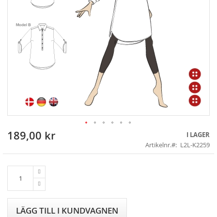
189,00 kr
Skip
I LAGER
to
Artikelnr.
L2L-K2259
the
beginning
of
the
images
gallery
LÄGG TILL I KUNDVAGNEN