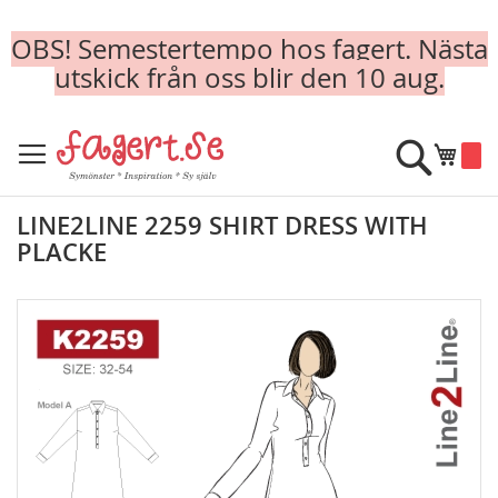
OBS! Semestertempo hos fagert. Nästa
utskick från oss blir den 10 aug.
Skip
to
Sök
Min k
Content
LINE2LINE 2259 SHIRT DRESS WITH
PLACKE
Skip
to
the
end
of
the
images
gallery