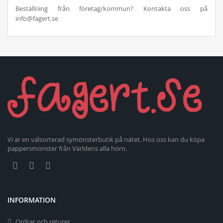
Beställning från företag/kommun? Kontakta oss på
info@fagert.se
Vi är en välsorterad symönsterbutik på nätet. Hos oss kan du köpa
pappersmönster från Världens alla hörn.
INFORMATION
Ordrar och returer