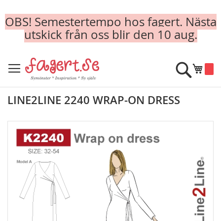
OBS! Semestertempo hos fagert. Nästa
utskick från oss blir den 10 aug.
Skip
to
Sök
Min k
Content
LINE2LINE 2240 WRAP-ON DRESS
Skip
to
the
end
of
the
images
gallery