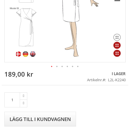
189,00 kr
Skip
I LAGER
to
Artikelnr.
L2L-K2240
the
beginning
of
the
images
gallery
LÄGG TILL I KUNDVAGNEN