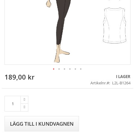
189,00 kr
Skip
I LAGER
to
Artikelnr.
L2L-B1264
the
beginning
of
the
images
gallery
LÄGG TILL I KUNDVAGNEN