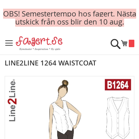
OBS! Semestertempo hos fagert. Nästa
utskick från oss blir den 10 aug.
Skip
to
Sök
Min k
Content
LINE2LINE 1264 WAISTCOAT
Skip
to
the
end
of
the
images
gallery