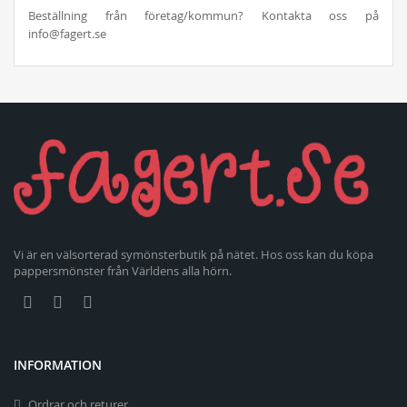
Beställning från företag/kommun? Kontakta oss på
info@fagert.se
Vi är en välsorterad symönsterbutik på nätet. Hos oss kan du köpa
pappersmönster från Världens alla hörn.
INFORMATION
Ordrar och returer