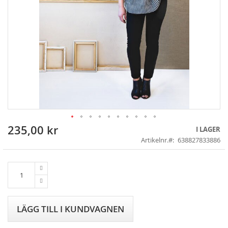
235,00 kr
Skip
I LAGER
to
Artikelnr.
638827833886
the
beginning
of
the
images
gallery
LÄGG TILL I KUNDVAGNEN