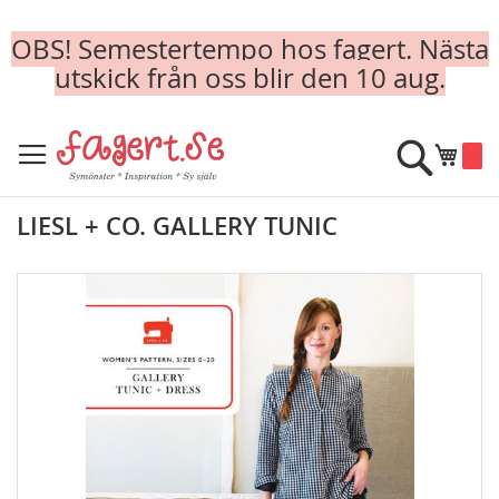
OBS! Semestertempo hos fagert. Nästa
utskick från oss blir den 10 aug.
Skip
to
Sök
Min k
Content
LIESL + CO. GALLERY TUNIC
Skip
to
the
end
of
the
images
gallery