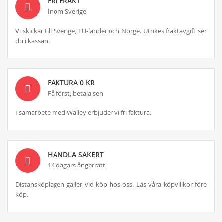
FRI FRAKT
Inom Sverige
Vi skickar till Sverige, EU-länder och Norge. Utrikes fraktavgift ser
du i kassan.
FAKTURA 0 KR
Få först, betala sen
I samarbete med Walley erbjuder vi fri faktura.
HANDLA SÄKERT
14 dagars ångerrätt
Distansköplagen gäller vid köp hos oss. Läs våra köpvillkor före
köp.