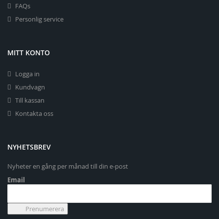
FAQs
Personlig service
MITT KONTO
Logga in
Kundvagn
Till kassan
Kontakta oss
NYHETSBREV
Nyheter en gång per månad till din e-post
Email