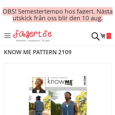
OBS! Semestertempo hos fagert. Nästa
utskick från oss blir den 10 aug.
Skip
to
Sök
Min k
Content
KNOW ME PATTERN 2109
Skip
to
the
end
of
the
images
gallery