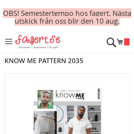
OBS! Semestertempo hos fagert. Nästa
utskick från oss blir den 10 aug.
Skip
to
Sök
Min k
Content
KNOW ME PATTERN 2035
Skip
to
the
end
of
the
images
gallery