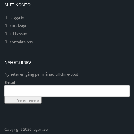
MITT KONTO
Logga in
Kundvagn
Till kassan
Kontakta oss
NYHETSBREV
Nyheter en gång per månad till din e-post
Email
Copyright 2026 fagert.se