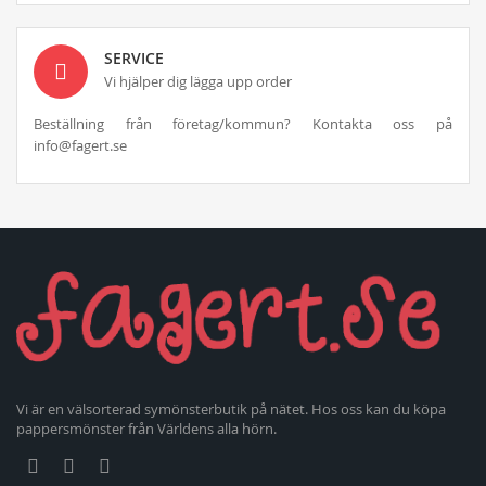
SERVICE
Vi hjälper dig lägga upp order
Beställning från företag/kommun? Kontakta oss på
info@fagert.se
Vi är en välsorterad symönsterbutik på nätet. Hos oss kan du köpa
pappersmönster från Världens alla hörn.