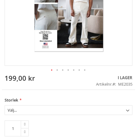
199,00 kr
Skip
I LAGER
to
Artikelnr.
ME2035
the
beginning
of
Storlek
the
images
gallery