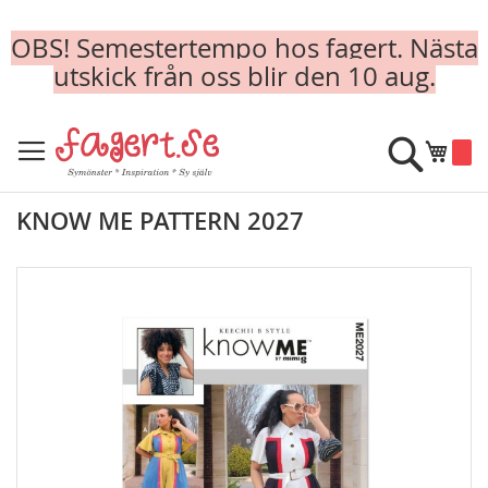
OBS! Semestertempo hos fagert. Nästa
utskick från oss blir den 10 aug.
Skip
to
Sök
Min k
Content
KNOW ME PATTERN 2027
Skip
to
the
end
of
the
images
gallery