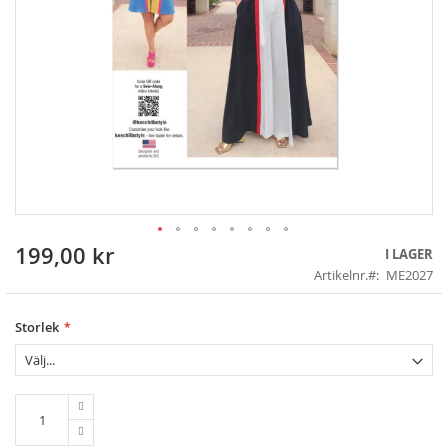
199,00 kr
Skip
I LAGER
to
Artikelnr.
ME2027
the
beginning
of
Storlek
the
images
gallery