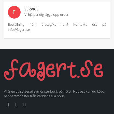
SERVICE
Vi hjälper dig lägga upp order
Beställning från företag/kommun? Kontakta oss på
info@fagert.se
Vi är en välsorterad symönsterbutik på nätet. Hos oss kan du köpa
pappersmönster från Världens alla hörn.