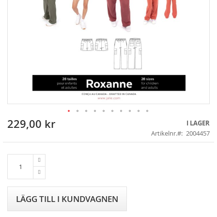
229,00 kr
Skip
I LAGER
to
Artikelnr.
2004457
the
beginning
of
the
images
gallery
LÄGG TILL I KUNDVAGNEN