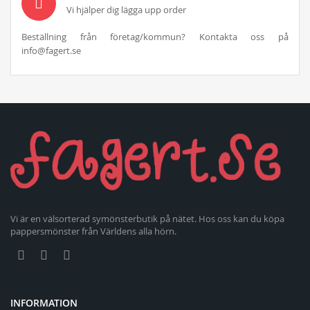
Vi hjälper dig lägga upp order
Beställning från företag/kommun? Kontakta oss på
info@fagert.se
Vi är en välsorterad symönsterbutik på nätet. Hos oss kan du köpa
pappersmönster från Världens alla hörn.
INFORMATION