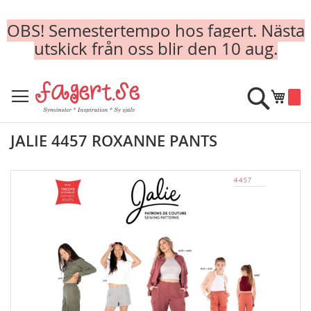
OBS! Semestertempo hos fagert. Nästa
utskick från oss blir den 10 aug.
Skip
to
Sök
Min k
Content
JALIE 4457 ROXANNE PANTS
Skip
to
the
end
of
the
images
gallery