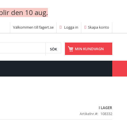
blir den 10 aug.
Välkommen till fagert.se
Logga in
Skapa konto
SÖK
MIN KUNDVAGN
I LAGER
Artikelnr.
108332