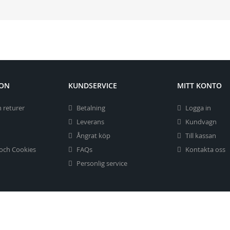
ION
KUNDSERVICE
MITT KONTO
 returer
Betalning
Logga in
Leverans
Kundvagn
Ångrat köp
Till kassan
 och Cookies
FAQs
Kontakta oss
Personlig service