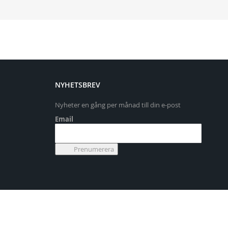
NYHETSBREV
Nyheter en gång per månad till din e-post
Email