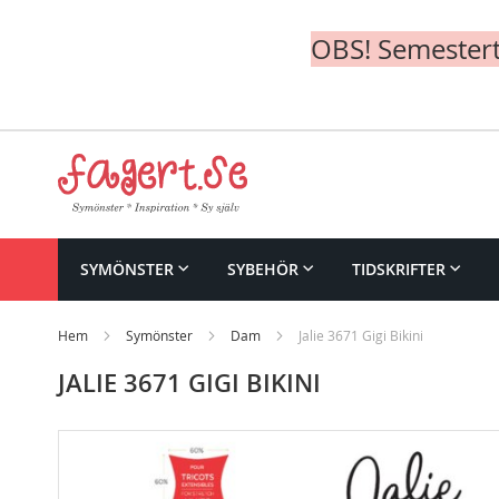
OBS! Semesterte
Skip
to
Content
SYMÖNSTER
SYBEHÖR
TIDSKRIFTER
Hem
Symönster
Dam
Jalie 3671 Gigi Bikini
JALIE 3671 GIGI BIKINI
Skip
to
the
end