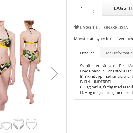
LÄGG T
LÄGG TILL I ÖNSKELISTA
Mönster att sy en bikini över- oc
Detaljer
Mer informati
Symönster från Jalie - Bikini 
Breda band i vuxna storlekar.
B: Bikinitopp med smala eller 
BIKINI UNDERDEL
C: Låg midja, färdig med reso
D: Hög midja, färdig med bret