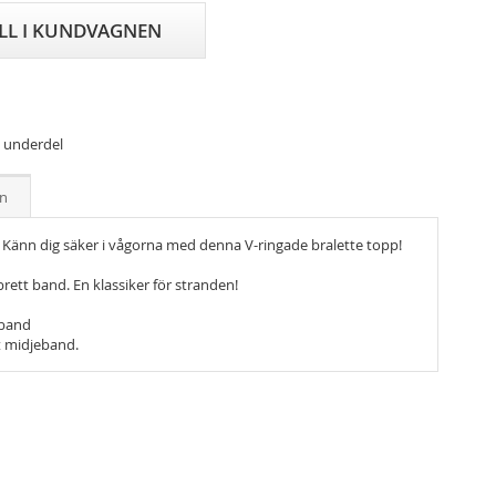
ILL I KUNDVAGNEN
h underdel
on
A: Känn dig säker i vågorna med denna V-ringade bralette topp!
brett band. En klassiker för stranden!
rband
t midjeband.