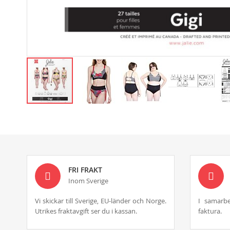
Skip
to
the
beginning
of
the
images
FRI FRAKT
gallery
Inom Sverige
Vi skickar till Sverige, EU-länder och Norge.
I samarbe
Utrikes fraktavgift ser du i kassan.
faktura.