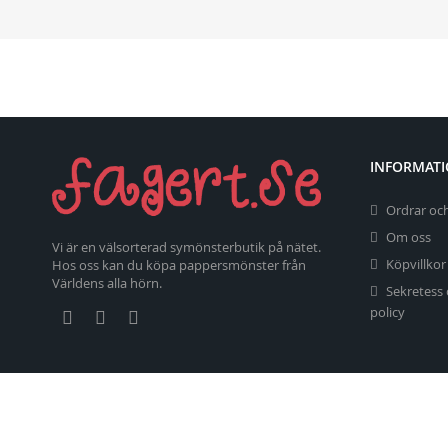
INFORMAT
Ordrar och
Om oss
Vi är en välsorterad symönsterbutik på nätet.
Köpvillkor
Hos oss kan du köpa pappersmönster från
Världens alla hörn.
Sekretess
policy
Copyright 2026 fagert.se