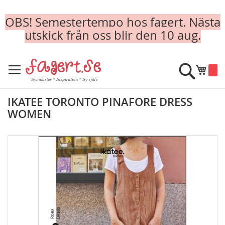
OBS! Semestertempo hos fagert. Nästa
utskick från oss blir den 10 aug.
Skip
to
Sök
Min k
Content
IKATEE TORONTO PINAFORE DRESS
WOMEN
Skip
to
the
end
of
the
images
gallery