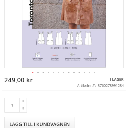
249,00 kr
Skip
I LAGER
to
Artikelnr.
3760278991284
the
beginning
of
the
images
gallery
LÄGG TILL I KUNDVAGNEN