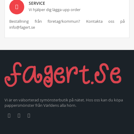
SERVICE
Vi hjälper dig lägga upp order
Beställning från företag/kommun? Kontakta oss på
info@fagert.se
Vi är en välsorterad symönsterbutik på nätet. Hos oss kan du köpa
pappersmönster från Världens alla hörn.