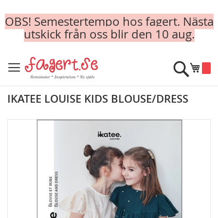
OBS! Semestertempo hos fagert. Nästa
utskick från oss blir den 10 aug.
Skip
to
Sök
Min k
Content
IKATEE LOUISE KIDS BLOUSE/DRESS
Skip
to
the
end
of
the
images
gallery