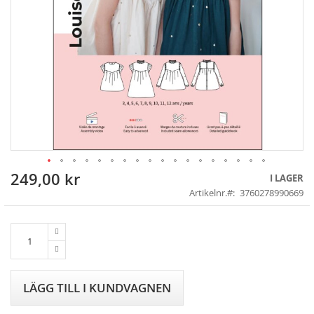
249,00 kr
Skip
I LAGER
to
Artikelnr.
3760278990669
the
beginning
of
the
images
gallery
LÄGG TILL I KUNDVAGNEN