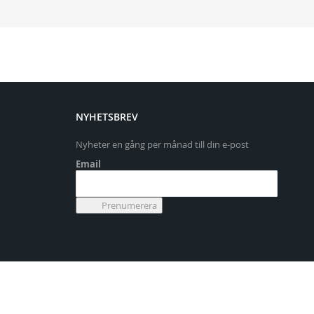
NYHETSBREV
Nyheter en gång per månad till din e-post
Email