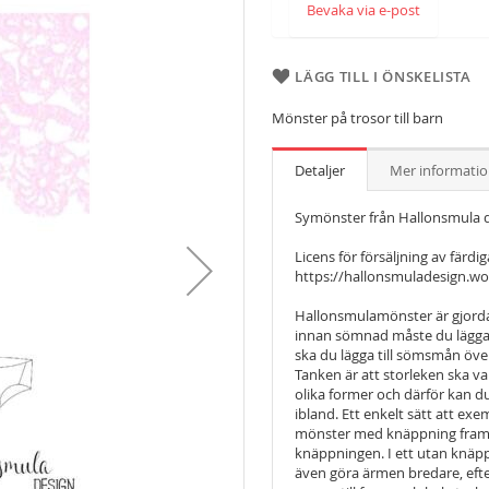
Bevaka via e-post
LÄGG TILL I ÖNSKELISTA
Mönster på trosor till barn
Detaljer
Mer informati
Symönster från Hallonsmula d
Licens för försäljning av färdi
https://hallonsmuladesign.wo
Hallonsmulamönster är gjorda 
innan sömnad måste du lägga 
ska du lägga till sömsmån öve
Tanken är att storleken ska v
olika former och därför kan 
ibland. Ett enkelt sätt att ex
mönster med knäppning framtil
knäppningen. I ett utan knäppn
även göra ärmen bredare, efte