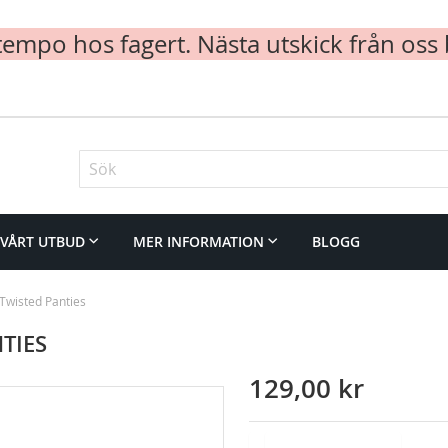
mpo hos fagert. Nästa utskick från oss 
Sök
VÅRT UTBUD
MER INFORMATION
BLOGG
Twisted Panties
TIES
129,00 kr