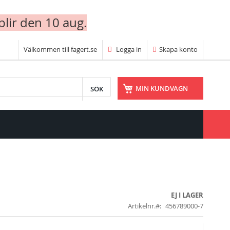
blir den 10 aug.
Välkommen till fagert.se
Logga in
Skapa konto
SÖK
MIN KUNDVAGN
EJ I LAGER
Artikelnr.
456789000-7