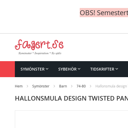
OBS! Semesterte
Skip
to
Content
SYMÖNSTER
SYBEHÖR
TIDSKRIFTER
Hem
Symönster
Barn
74-80
Hallonsmula design 
HALLONSMULA DESIGN TWISTED PAN
Skip
to
the
end