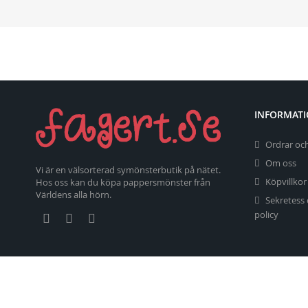
INFORMAT
Ordrar och
Om oss
Vi är en välsorterad symönsterbutik på nätet.
Köpvillkor
Hos oss kan du köpa pappersmönster från
Världens alla hörn.
Sekretess
policy
Copyright 2026 fagert.se