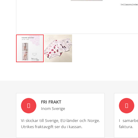
Skip
to
the
beginning
of
the
images
FRI FRAKT
gallery
Inom Sverige
Vi skickar till Sverige, EU-länder och Norge.
I samarbe
Utrikes fraktavgift ser du i kassan.
faktura.