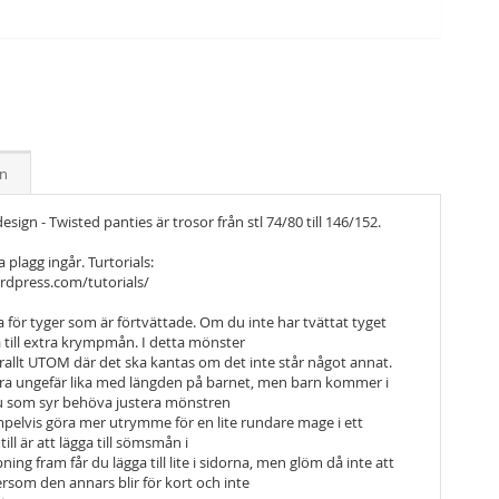
on
esign -
Twisted panties är trosor från stl 74/80 till 146/152.
ga plagg ingår.
Turtorials:
rdpress.com/tutorials/
för tyger som är förtvättade. Om du inte har tvättat
tyget
till extra krympmån. I detta mönster
rallt UTOM där det ska kantas om det inte står något annat.
ara ungefär lika med längden på barnet, men barn
kommer i
du som syr behöva justera mönstren
empelvis göra mer utrymme för en lite rundare
mage i ett
l är att lägga till sömsmån i
ing fram får du lägga till lite i sidorna, men glöm
då inte att
rsom den annars blir för kort och inte