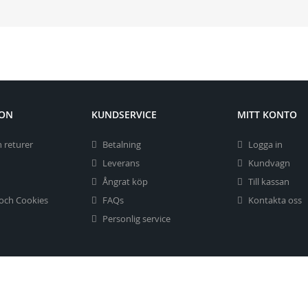
ION
KUNDSERVICE
MITT KONTO
 returer
Betalning
Logga in
Leverans
Kundvagn
Ångrat köp
Till kassan
 och Cookies
FAQs
Kontakta oss
Personlig service