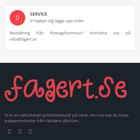
SERVICE
Vi hjälper dig lägga upp order
Beställning från företag/kommun? Kontakta oss på
info@fagert.se
Vi är en välsorterad symönsterbutik på nätet. Hos oss kan du köpa
pappersmönster från Världens alla hörn.