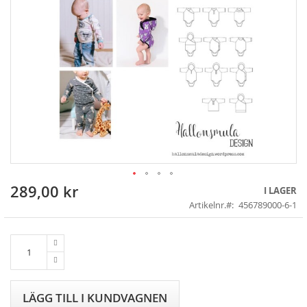
289,00 kr
Skip
I LAGER
to
Artikelnr.
456789000-6-1
the
beginning
of
the
images
gallery
LÄGG TILL I KUNDVAGNEN