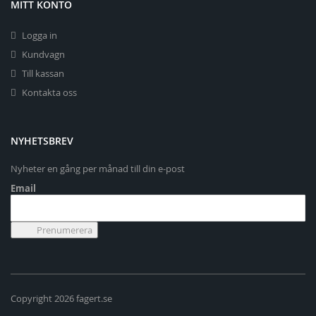
MITT KONTO
Logga in
Kundvagn
Till kassan
Kontakta oss
NYHETSBREV
Nyheter en gång per månad till din e-post
Email
Copyright 2026 fagert.se