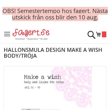
OBS! Semestertempo hos fagert. Nästa
utskick från oss blir den 10 aug.
Skip
to
Sök
Min k
Content
HALLONSMULA DESIGN MAKE A WISH
BODY/TRÖJA
Skip
to
the
end
of
the
images
gallery