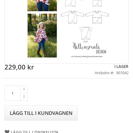
229,00 kr
Skip
I LAGER
to
Artikelnr.
907042
the
beginning
of
the
images
gallery
LÄGG TILL I KUNDVAGNEN
LÄGG TILL I ÖNSKELISTA