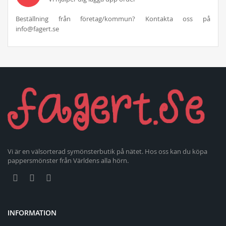
Beställning från företag/kommun? Kontakta oss på
info@fagert.se
Vi är en välsorterad symönsterbutik på nätet. Hos oss kan du köpa
pappersmönster från Världens alla hörn.
INFORMATION