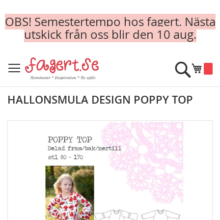
OBS! Semestertempo hos fagert. Nästa
utskick från oss blir den 10 aug.
Skip
to
Sök
Min k
Content
HALLONSMULA DESIGN POPPY TOP
Skip
to
the
end
of
the
images
gallery