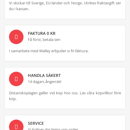
Vi skickar till Sverige, EU-länder och Norge. Utrikes fraktavgift ser
du i kassan.
FAKTURA 0 KR
Få först, betala sen
I samarbete med Walley erbjuder vi fri faktura.
HANDLA SÄKERT
14 dagars ångerrätt
Distansköplagen gäller vid köp hos oss. Läs våra köpvillkor före
köp.
SERVICE
Vi hjälper dig lägga upp order