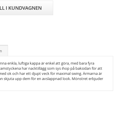
ILL I KUNDVAGNEN
on
na enkla, luftiga kappa är enkel att göra, med bara fyra
amstyckena har nacktillägg som sys ihop på baksidan för att
med ok och har ett djupt veck för maximal swing. Ärmarna är
an skjuta upp dem för en avslappnad look. Mönstret erbjuder