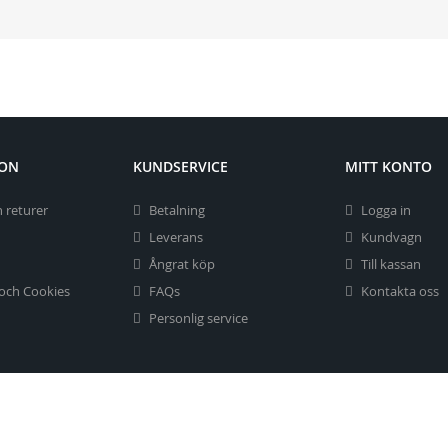
ION
KUNDSERVICE
MITT KONTO
 returer
Betalning
Logga in
Leverans
Kundvagn
Ångrat köp
Till kassan
 och Cookies
FAQs
Kontakta oss
Personlig service