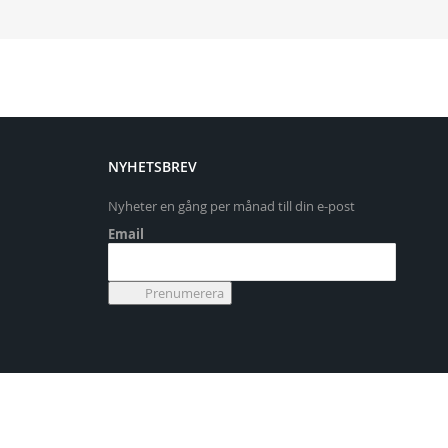
NYHETSBREV
Nyheter en gång per månad till din e-post
Email