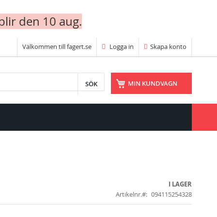
blir den 10 aug.
Välkommen till fagert.se
Logga in
Skapa konto
SÖK
MIN KUNDVAGN
I LAGER
Artikelnr.
094115254328