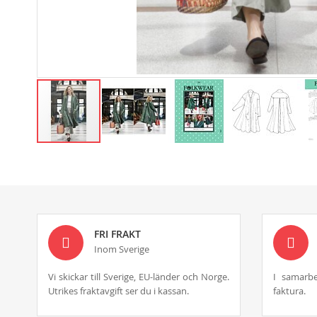
Skip
to
the
beginning
of
the
images
FRI FRAKT
gallery
Inom Sverige
Vi skickar till Sverige, EU-länder och Norge.
I samarbe
Utrikes fraktavgift ser du i kassan.
faktura.