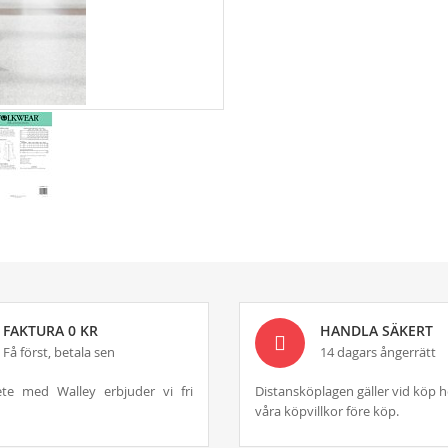
FAKTURA 0 KR
HANDLA SÄKERT
Få först, betala sen
14 dagars ångerrätt
te med Walley erbjuder vi fri
Distansköplagen gäller vid köp h
våra köpvillkor före köp.