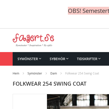
OBS! Semesterte
Skip
to
Content
SYMÖNSTER
SYBEHÖR
TIDSKRIFTER
Hem
Symönster
Dam
Folkwear 254 Swing Coat
FOLKWEAR 254 SWING COAT
Skip
to
the
end