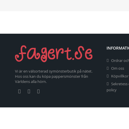
INFORMAT
Ordrar och
Om oss
Vi är en välsorterad symönsterbutik på nätet.
Köpvillkor
Hos oss kan du köpa pappersmönster från
Världens alla hörn.
Sekretess
policy
Copyright 2026 fagert.se