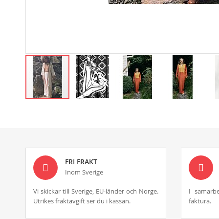
Skip
to
the
beginning
of
the
images
FRI FRAKT
gallery
Inom Sverige
Vi skickar till Sverige, EU-länder och Norge.
I samarbe
Utrikes fraktavgift ser du i kassan.
faktura.