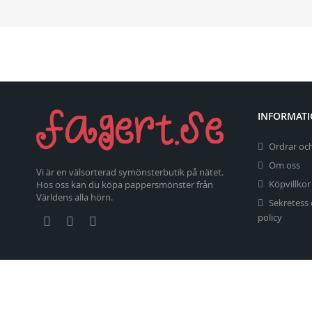
INFORMAT
Ordrar och
Om oss
Vi är en välsorterad symönsterbutik på nätet.
Köpvillkor
Hos oss kan du köpa pappersmönster från
Världens alla hörn.
Sekretess
policy
Copyright 2026 fagert.se