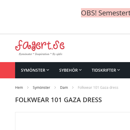
OBS! Semesterte
Skip
to
Content
SYMÖNSTER
SYBEHÖR
TIDSKRIFTER
Hem
Symönster
Dam
Folkwear 101 Gaza dress
FOLKWEAR 101 GAZA DRESS
Skip
to
the
end