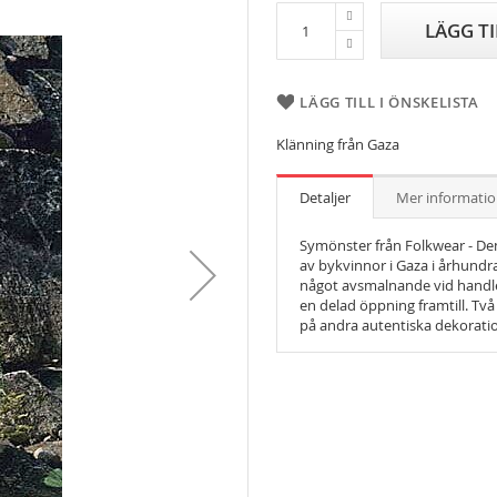
LÄGG T
LÄGG TILL I ÖNSKELISTA
Klänning från Gaza
Detaljer
Mer informati
Symönster från Folkwear - Den
av bykvinnor i Gaza i århundr
något avsmalnande vid handled
en delad öppning framtill. Två
på andra autentiska dekorati