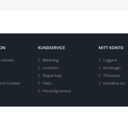
ION
KUNDSERVICE
MITT KONTO
 returer
Betalning
Logga in
Leverans
Kundvagn
Ångrat köp
Till kassan
 och Cookies
FAQs
Kontakta oss
Personlig service