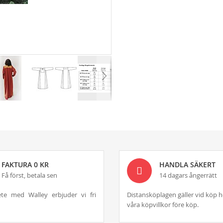
FAKTURA 0 KR
HANDLA SÄKERT
Få först, betala sen
14 dagars ångerrätt
te med Walley erbjuder vi fri
Distansköplagen gäller vid köp h
våra köpvillkor före köp.