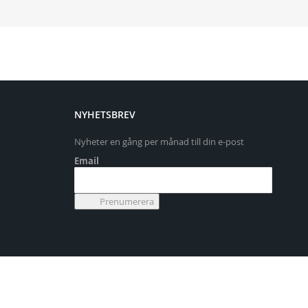
NYHETSBREV
Nyheter en gång per månad till din e-post
Email