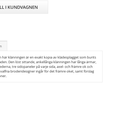
ILL I KUNDVAGNEN
on
 här klänningen är en exakt kopia av klädesplagget som burits
aden. Den löst sittande, ankellånga klänningen har långa ärmar,
erna, tre sidopaneler på varje sida, axel- och främre ok och
 valfria broderidesigner ingår för det främre oket, samt förslag
oner.