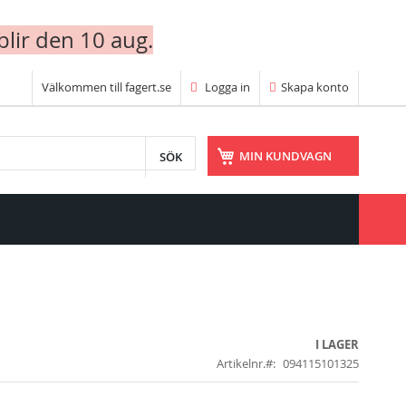
blir den 10 aug.
Välkommen till fagert.se
Logga in
Skapa konto
SÖK
MIN KUNDVAGN
I LAGER
Artikelnr.
094115101325