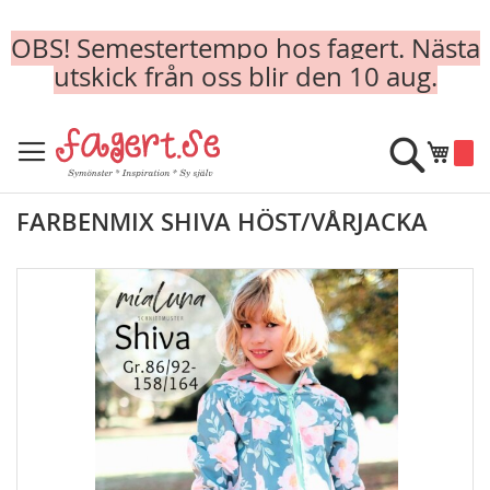
OBS! Semestertempo hos fagert. Nästa
utskick från oss blir den 10 aug.
Skip
to
Sök
Min k
Content
FARBENMIX SHIVA HÖST/VÅRJACKA
Skip
to
the
end
of
the
images
gallery