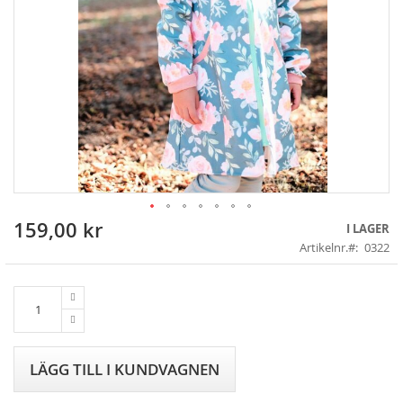
159,00 kr
Skip
I LAGER
to
Artikelnr.
0322
the
beginning
of
the
images
gallery
LÄGG TILL I KUNDVAGNEN