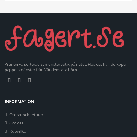
Vi är en välsorterad symönsterbutik på nätet. Hos oss kan du köpa
pappersmönster från Världens alla hörn.
INFORMATION
Ordrar och returer
Om oss
Köpvillkor