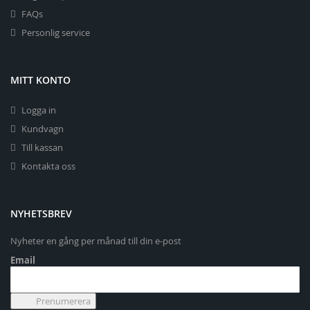
FAQs
Personlig service
MITT KONTO
Logga in
Kundvagn
Till kassan
Kontakta oss
NYHETSBREV
Nyheter en gång per månad till din e-post
Email