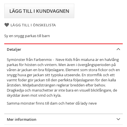
LÄGG TILL I KUNDVAGNEN
LÄGG TILL I ÖNSKELISTA
Sy en snygg parkas till barn
Detaljer
Symönster från Farbenmix - Neve Kids från mialuna är en halvlång
parkas för hösten och vintern. Men även i övergångsperioden på
våren är jackan en bra följeslagare. Element som stora fickor och en
snygg huva ger jackan sitt typiska utseende. En stormflik och ett
varmt foder gör jackan till den perfekta följeslagaren för den kalla
årstiden. Midjebandsträngen reglerar bredden efter behov.
Dragkedja och manschetter är inte bara en visuell blickfångare, de
skyddar även mot vind och kyla.
Samma mönster finns till dam och heter då lady neve
Mer information