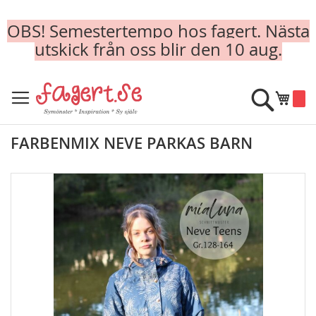
OBS! Semestertempo hos fagert. Nästa
utskick från oss blir den 10 aug.
Skip
to
Sök
Min k
Content
FARBENMIX NEVE PARKAS BARN
Skip
to
the
end
of
the
images
gallery