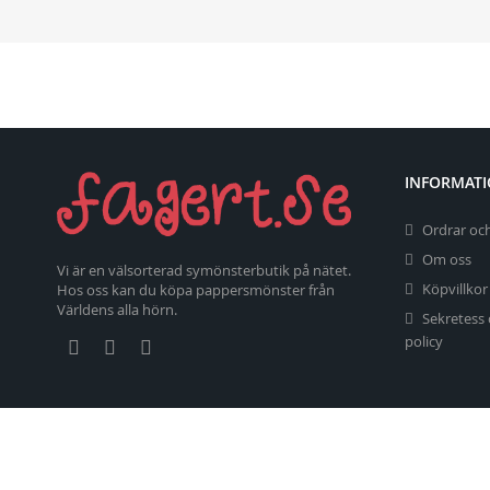
INFORMAT
Ordrar och
Om oss
Vi är en välsorterad symönsterbutik på nätet.
Köpvillkor
Hos oss kan du köpa pappersmönster från
Världens alla hörn.
Sekretess
policy
Copyright 2026 fagert.se