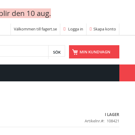
blir den 10 aug.
Välkommen till fagert.se
Logga in
Skapa konto
SÖK
MIN KUNDVAGN
I LAGER
Artikelnr.
108421