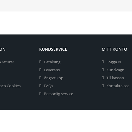
ION
KUNDSERVICE
MITT KONTO
 returer
Betalning
Logga in
Leverans
Kundvagn
Ångrat köp
Till kassan
 och Cookies
FAQs
Kontakta oss
Personlig service