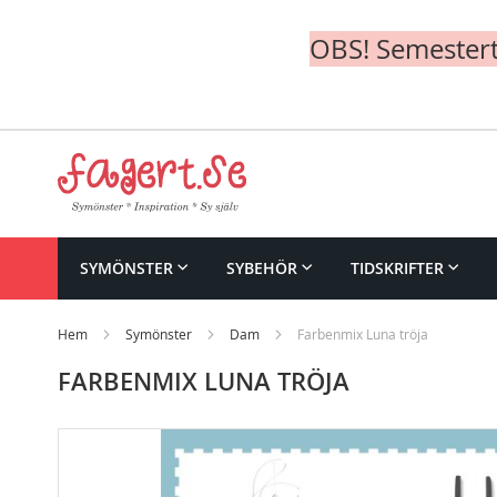
OBS! Semesterte
Skip
to
Content
SYMÖNSTER
SYBEHÖR
TIDSKRIFTER
Hem
Symönster
Dam
Farbenmix Luna tröja
FARBENMIX LUNA TRÖJA
Skip
to
the
end