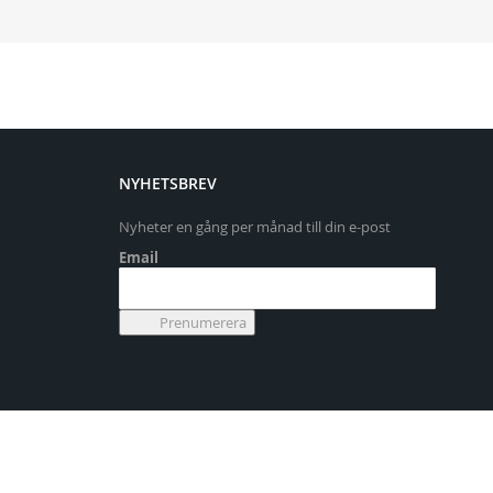
NYHETSBREV
Nyheter en gång per månad till din e-post
Email