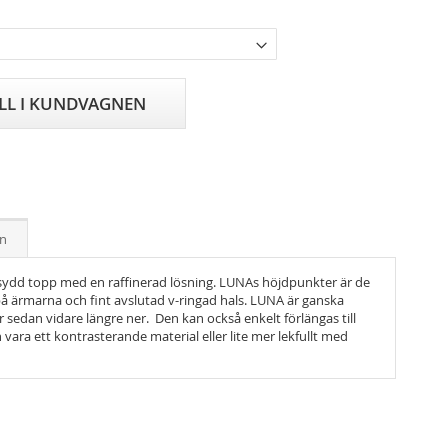
ILL I KUNDVAGNEN
on
ydd topp med en raffinerad lösning. LUNAs höjdpunkter är de
på ärmarna och fint avslutad v-ringad hals. LUNA är ganska
r sedan vidare längre ner. Den kan också enkelt förlängas till
 vara ett kontrasterande material eller lite mer lekfullt med