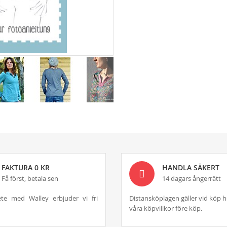
FAKTURA 0 KR
HANDLA SÄKERT
Få först, betala sen
14 dagars ångerrätt
te med Walley erbjuder vi fri
Distansköplagen gäller vid köp h
våra köpvillkor före köp.