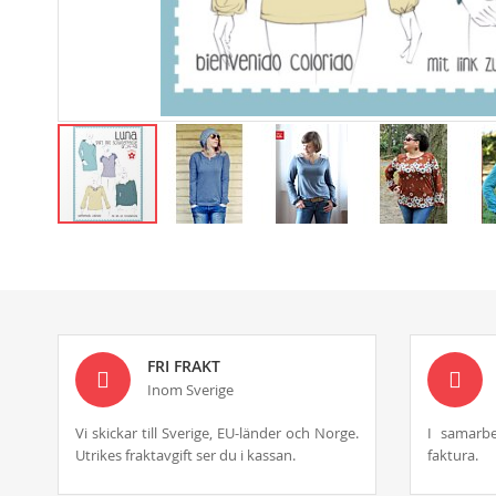
Skip
to
the
beginning
of
the
images
FRI FRAKT
gallery
Inom Sverige
Vi skickar till Sverige, EU-länder och Norge.
I samarbe
Utrikes fraktavgift ser du i kassan.
faktura.