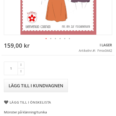
159,00 kr
Skip
I LAGER
to
Artikelnr.
Fmix0442
the
beginning
of
the
images
gallery
LÄGG TILL I KUNDVAGNEN
LÄGG TILL I ÖNSKELISTA
Mönster på klänning/tunika