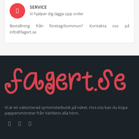
SERVICE
Vi hjälper dig lägga upp order
Beställning från företag/kommun? Kontakta oss på
info@fagert.se
Vi är en välsorterad symönsterbutik på nätet. Hos oss kan du köpa
pappersmönster från Världens alla hörn.