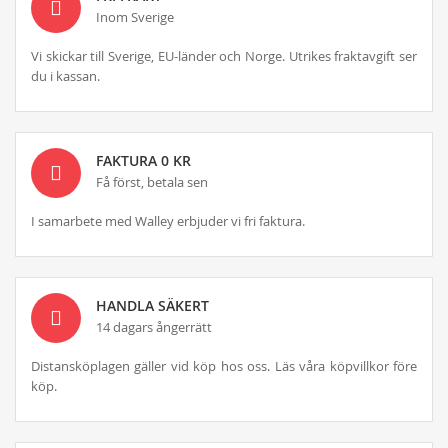
Inom Sverige
Vi skickar till Sverige, EU-länder och Norge. Utrikes fraktavgift ser
du i kassan.
FAKTURA 0 KR
Få först, betala sen
I samarbete med Walley erbjuder vi fri faktura.
HANDLA SÄKERT
14 dagars ångerrätt
Distansköplagen gäller vid köp hos oss. Läs våra köpvillkor före
köp.