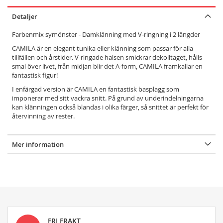
Detaljer
Farbenmix symönster - Damklänning med V-ringning i 2 längder
CAMILA är en elegant tunika eller klänning som passar för alla
tillfällen och årstider. V-ringade halsen smickrar dekolltaget, hålls
smal över livet, från midjan blir det A-form, CAMILA framkallar en
fantastisk figur!
I enfärgad version är CAMILA en fantastisk basplagg som
imponerar med sitt vackra snitt. På grund av underindelningarna
kan klänningen också blandas i olika färger, så snittet är perfekt för
återvinning av rester.
Mer information
FRI FRAKT