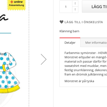
LÄGG T
LÄGG TILL I ÖNSKELISTA
Klänning barn
Detaljer
Mer informati
Farbenmix symönster - HENRIKA
Mönstret erbjuder en mängd oli
material och passar därför för 
sweatshirt med muddar, men o
festlig snurrklänning, dekor
fram en drömsk julklänning so
Mönstret är på tyska