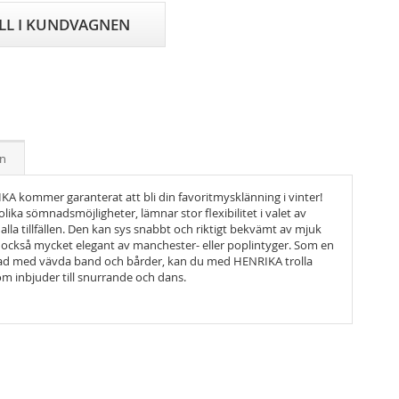
ILL I KUNDVAGNEN
on
 kommer garanterat att bli din favoritmysklänning i vinter!
ka sömnadsmöjligheter, lämnar stor flexibilitet i valet av
alla tillfällen. Den kan sys snabbt och riktigt bekvämt av mjuk
ckså mycket elegant av manchester- eller poplintyger. Som en
erad med vävda band och bårder, kan du med HENRIKA trolla
m inbjuder till snurrande och dans.