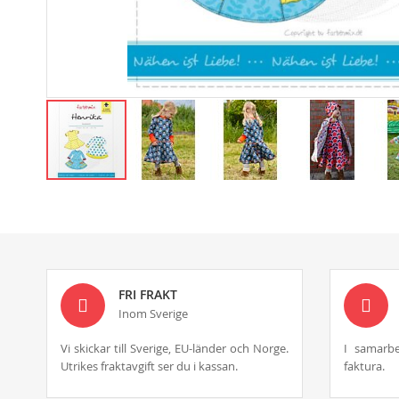
Skip
to
the
beginning
of
the
images
FRI FRAKT
gallery
Inom Sverige
Vi skickar till Sverige, EU-länder och Norge.
I samarbe
Utrikes fraktavgift ser du i kassan.
faktura.