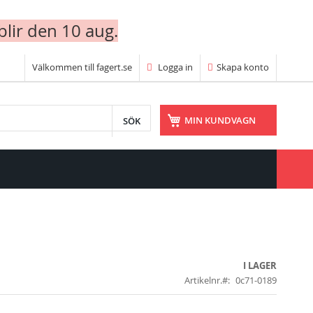
blir den 10 aug.
Välkommen till fagert.se
Logga in
Skapa konto
SÖK
MIN KUNDVAGN
I LAGER
Artikelnr.
0c71-0189