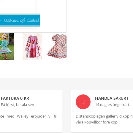
FAKTURA 0 KR
HANDLA SÄKERT
Få först, betala sen
14 dagars ångerrätt
te med Walley erbjuder vi fri
Distansköplagen gäller vid köp h
våra köpvillkor före köp.