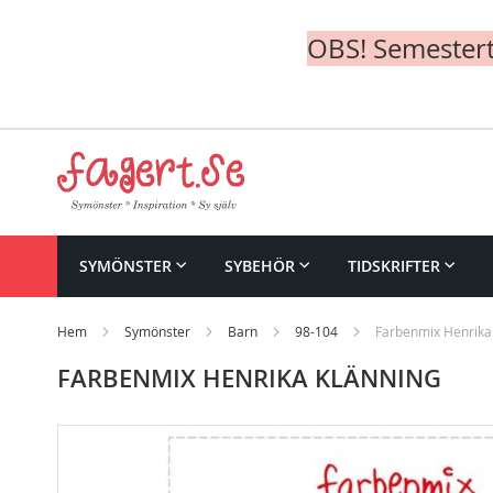
OBS! Semesterte
Skip
to
Content
SYMÖNSTER
SYBEHÖR
TIDSKRIFTER
Hem
Symönster
Barn
98-104
Farbenmix Henrika
FARBENMIX HENRIKA KLÄNNING
Skip
to
the
end