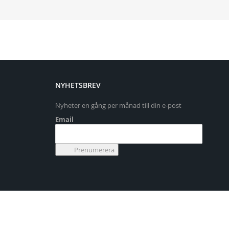
NYHETSBREV
Nyheter en gång per månad till din e-post
Email