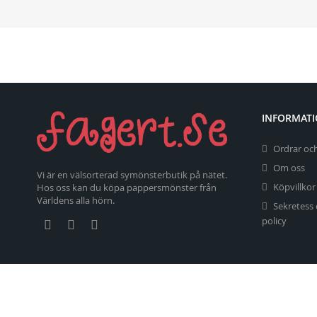
INFORMAT
Ordrar och
Om oss
Vi är en välsorterad symönsterbutik på nätet.
Köpvillkor
Hos oss kan du köpa pappersmönster från
Världens alla hörn.
Sekretess
policy
Copyright 2026 fagert.se