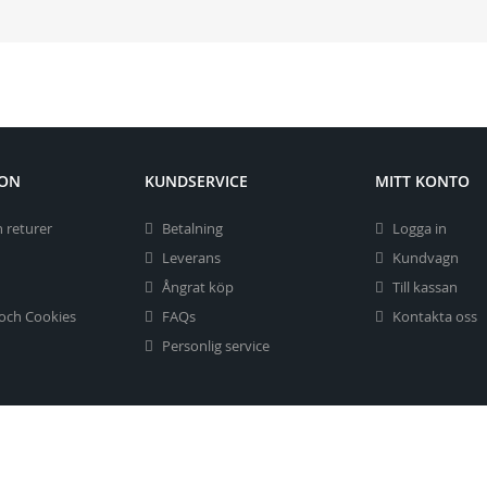
ION
KUNDSERVICE
MITT KONTO
 returer
Betalning
Logga in
Leverans
Kundvagn
Ångrat köp
Till kassan
 och Cookies
FAQs
Kontakta oss
Personlig service