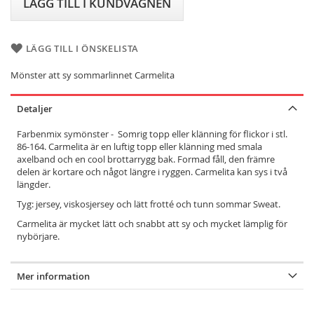
LÄGG TILL I KUNDVAGNEN
LÄGG TILL I ÖNSKELISTA
Mönster att sy sommarlinnet Carmelita
Detaljer
Farbenmix symönster - Somrig topp eller klänning för flickor i stl.
86-164. Carmelita är en luftig topp eller klänning med smala
axelband och en cool brottarrygg bak. Formad fåll, den främre
delen är kortare och något längre i ryggen. Carmelita kan sys i två
längder.
Tyg: jersey, viskosjersey och lätt frotté och tunn sommar Sweat.
Carmelita är mycket lätt och snabbt att sy och mycket lämplig för
nybörjare.
Mer information