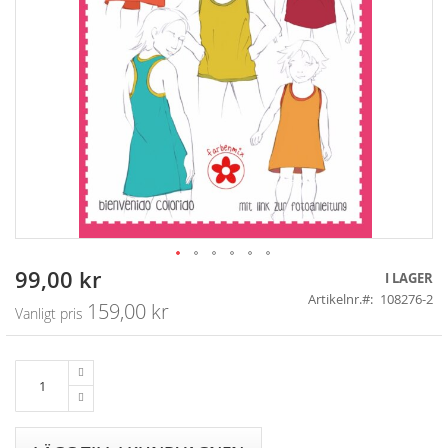
99,00 kr
Skip
Specialpris
I LAGER
to
Artikelnr.
108276-2
159,00 kr
Vanligt pris
the
beginning
of
the
images
gallery