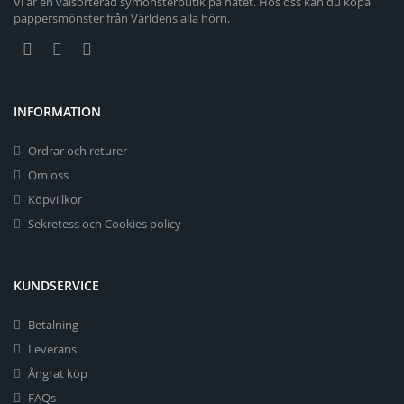
Vi är en välsorterad symönsterbutik på nätet. Hos oss kan du köpa
pappersmönster från Världens alla hörn.
INFORMATION
Ordrar och returer
Om oss
Köpvillkor
Sekretess och Cookies policy
KUNDSERVICE
Betalning
Leverans
Ångrat köp
FAQs