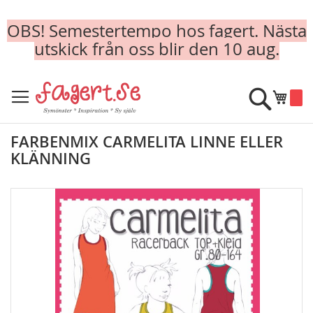
OBS! Semestertempo hos fagert. Nästa
utskick från oss blir den 10 aug.
Skip
to
Sök
Min k
Content
FARBENMIX CARMELITA LINNE ELLER
KLÄNNING
Skip
to
the
end
of
the
images
gallery