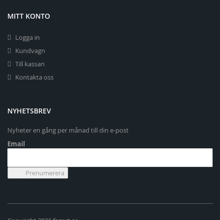
MITT KONTO
Logga in
Kundvagn
Till kassan
Kontakta oss
NYHETSBREV
Nyheter en gång per månad till din e-post
Email