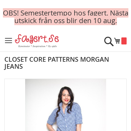
OBS! Semestertempo hos fagert. Nästa
utskick från oss blir den 10 aug.
Skip
to
Sök
Min k
Content
CLOSET CORE PATTERNS MORGAN
JEANS
Skip
to
the
end
of
the
images
gallery