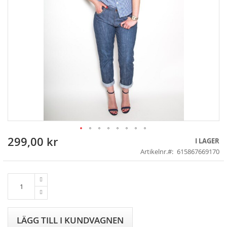
299,00 kr
Skip
I LAGER
to
Artikelnr.
615867669170
the
beginning
of
the
images
gallery
LÄGG TILL I KUNDVAGNEN