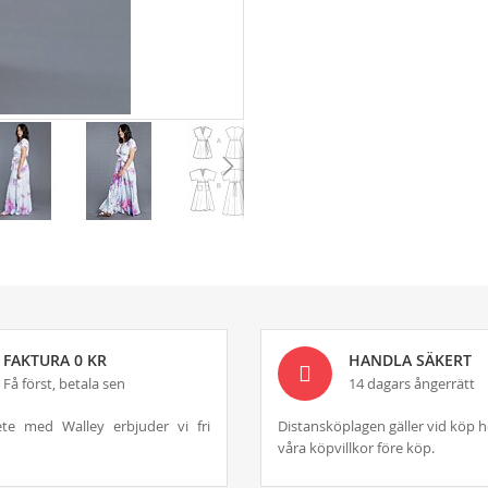
FAKTURA 0 KR
HANDLA SÄKERT
Få först, betala sen
14 dagars ångerrätt
te med Walley erbjuder vi fri
Distansköplagen gäller vid köp h
våra köpvillkor före köp.