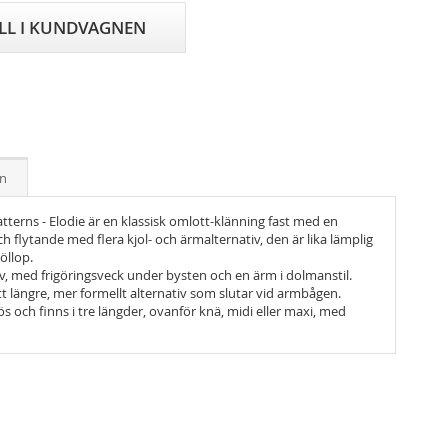
ILL I KUNDVAGNEN
on
terns - Elodie är en klassisk omlott-klänning fast med en
flytande med flera kjol- och ärmalternativ, den är lika lämplig
öllop.
iv, med frigöringsveck under bysten och en ärm i dolmanstil.
ett längre, mer formellt alternativ som slutar vid armbågen.
s och finns i tre längder, ovanför knä, midi eller maxi, med