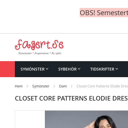
OBS! Semesterte
Skip
to
Content
SYMÖNSTER
SYBEHÖR
TIDSKRIFTER
Hem
Symönster
Dam
Closet Core Patterns Elodie Dre
CLOSET CORE PATTERNS ELODIE DRES
Skip
to
the
end