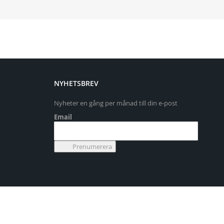
NYHETSBREV
Nyheter en gång per månad till din e-post
Email