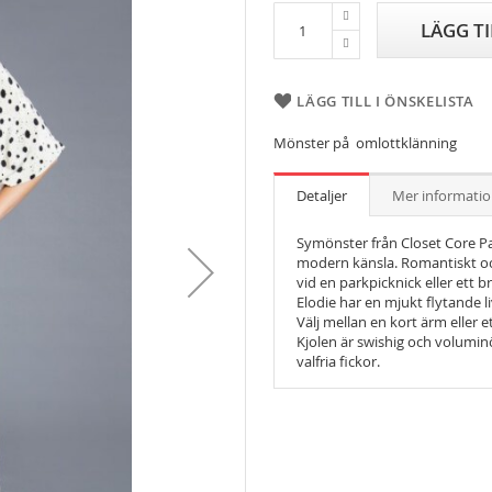
LÄGG T
LÄGG TILL I ÖNSKELISTA
Mönster på omlottklänning
Detaljer
Mer informati
Symönster från Closet Core Pat
modern känsla. Romantiskt och 
vid en parkpicknick eller ett br
Elodie har en mjukt flytande l
Välj mellan en kort ärm eller 
Kjolen är swishig och voluminö
valfria fickor.