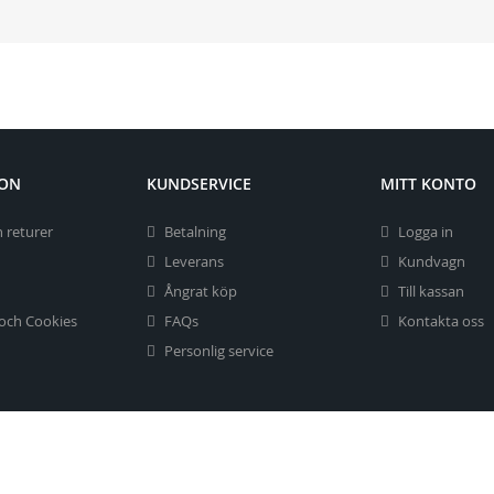
ION
KUNDSERVICE
MITT KONTO
 returer
Betalning
Logga in
Leverans
Kundvagn
Ångrat köp
Till kassan
 och Cookies
FAQs
Kontakta oss
Personlig service