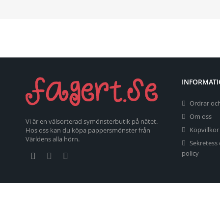
INFORMAT
Ordrar och
Om oss
Vi är en välsorterad symönsterbutik på nätet.
Köpvillkor
Hos oss kan du köpa pappersmönster från
Världens alla hörn.
Sekretess
policy
Copyright 2026 fagert.se