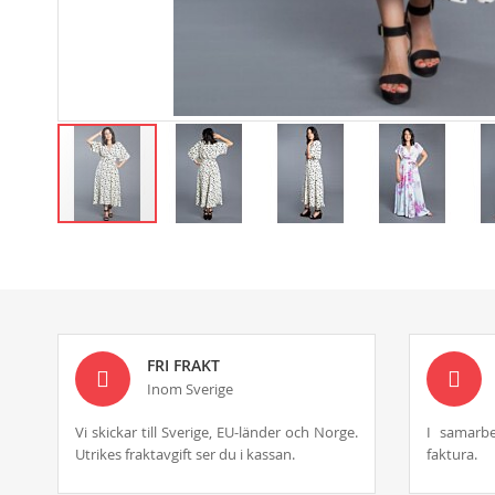
Skip
to
the
beginning
of
the
images
FRI FRAKT
gallery
Inom Sverige
Vi skickar till Sverige, EU-länder och Norge.
I samarbe
Utrikes fraktavgift ser du i kassan.
faktura.