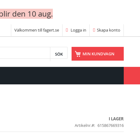
blir den 10 aug.
Välkommen till fagert.se
Logga in
Skapa konto
SÖK
MIN KUNDVAGN
I LAGER
Artikelnr.
615867669316