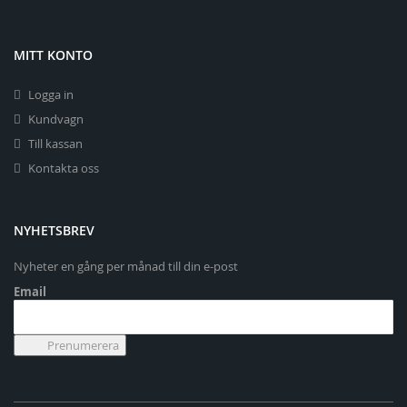
MITT KONTO
Logga in
Kundvagn
Till kassan
Kontakta oss
NYHETSBREV
Nyheter en gång per månad till din e-post
Email