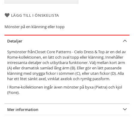
LÄGG TILL I ÖNSKELISTA
Mönster på en klänning eller topp
Detaljer
Symönster frånCloset Core Patterns - Cielo Dress & Top är en del av
Rome-kollektionen, en lätt och sval topp eller klänning. Innehåller
intressanta detaljer och utbytbara funktioner. Välj mellan kort ärm
(A) eller dramatisk samlad lång ärm (B). Eller gör en lätt passande
klänning med snygga fickor i sömmen (C), eller utan fickor (D). Alla
har ett litet sänkt axel, vinklat axelok och rymlig passform.
I Rome-kollektionen ingår även mönster på byxa (Pietra) och kjol
(Fiore).
Mer information