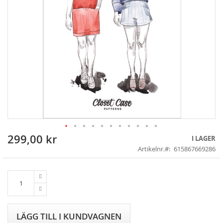
299,00 kr
Skip
I LAGER
to
Artikelnr.
615867669286
the
beginning
of
the
images
gallery
LÄGG TILL I KUNDVAGNEN