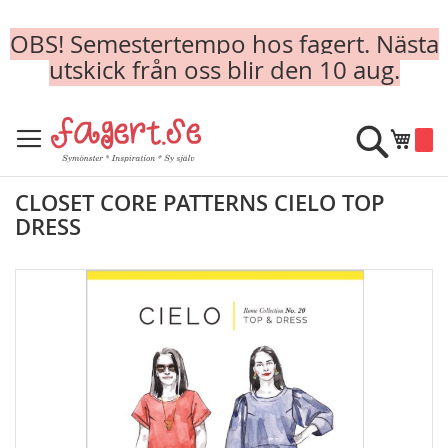
OBS! Semestertempo hos fagert. Nästa
utskick från oss blir den 10 aug.
Skip
to
Sök
Min k
Content
CLOSET CORE PATTERNS CIELO TOP
DRESS
Skip
to
the
end
of
the
images
gallery