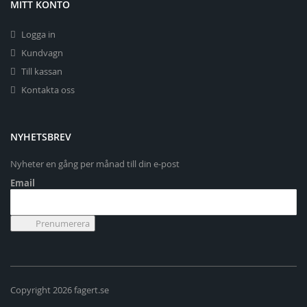
MITT KONTO
Logga in
Kundvagn
Till kassan
Kontakta oss
NYHETSBREV
Nyheter en gång per månad till din e-post
Email
Copyright 2026 fagert.se