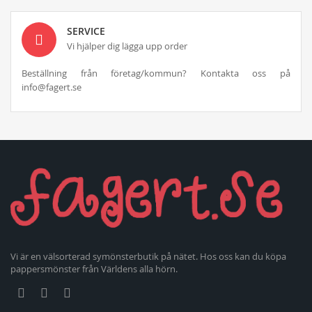
SERVICE
Vi hjälper dig lägga upp order
Beställning från företag/kommun? Kontakta oss på
info@fagert.se
Vi är en välsorterad symönsterbutik på nätet. Hos oss kan du köpa
pappersmönster från Världens alla hörn.