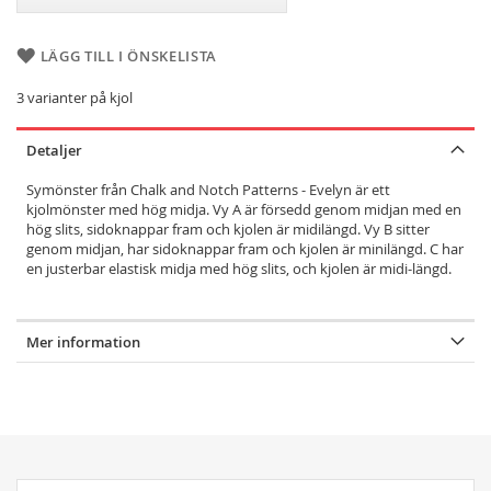
LÄGG TILL I ÖNSKELISTA
3 varianter på kjol
Detaljer
Symönster från Chalk and Notch Patterns - Evelyn är ett
kjolmönster med hög midja. Vy A är försedd genom midjan med en
hög slits, sidoknappar fram och kjolen är midilängd. Vy B sitter
genom midjan, har sidoknappar fram och kjolen är minilängd. C har
en justerbar elastisk midja med hög slits, och kjolen är midi-längd.
Mer information