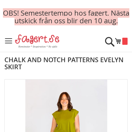
OBS! Semestertempo hos fagert. Nästa
utskick från oss blir den 10 aug.
Skip
to
Sök
Min k
Content
CHALK AND NOTCH PATTERNS EVELYN
SKIRT
Skip
to
the
end
of
the
images
gallery