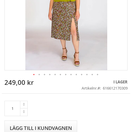
249,00 kr
Skip
I LAGER
to
Artikelnr.
616612170309
the
beginning
of
the
images
gallery
LÄGG TILL I KUNDVAGNEN