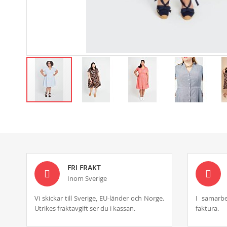
Skip
to
the
beginning
of
the
images
FRI FRAKT
gallery
Inom Sverige
Vi skickar till Sverige, EU-länder och Norge.
I samarbe
Utrikes fraktavgift ser du i kassan.
faktura.