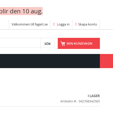
blir den 10 aug.
Välkommen till fagert.se
Logga in
Skapa konto
SÖK
MIN KUNDVAGN
I LAGER
Artikelnr.
042768342565