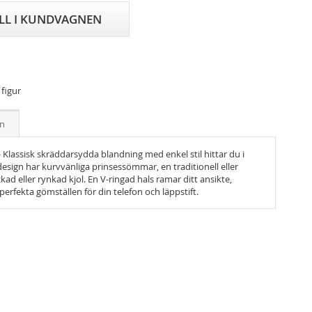
ILL I KUNDVAGNEN
 figur
on
-
Klassisk skräddarsydda blandning med enkel stil hittar du i
esign har kurvvänliga prinsessömmar, en traditionell eller
ad eller rynkad kjol.
En V-ringad hals ramar ditt ansikte,
erfekta gömställen för din telefon och läppstift.