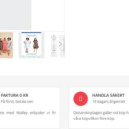
FAKTURA 0 KR
HANDLA SÄKERT
Få först, betala sen
14 dagars ångerrätt
te med Walley erbjuder vi fri
Distansköplagen gäller vid köp h
våra köpvillkor före köp.