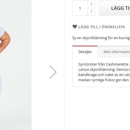
LÄGG T
LÄGG TILL I ÖNSKELISTA
Sy en skjortklänning för en kurvig
Detaljer
Mer informati
Symönster från Cashmerette 
Lenox skjortklänning.
Denna d
bandkrage och valet av en veck
medan rymliga fickor ger den p