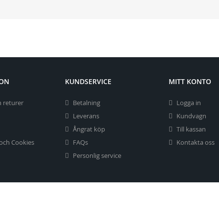
ION
KUNDSERVICE
MITT KONTO
 returer
Betalning
Logga in
Leverans
Kundvagn
Ångrat köp
Till kassan
 och Cookies
FAQs
Kontakta oss
Personlig service