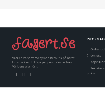
INFORMAT
Ordrar och
Om oss
Vi är en välsorterad symönsterbutik på nätet.
Köpvillkor
Hos oss kan du köpa pappersmönster från
Världens alla hörn.
Sekretess
policy
Copyright 2026 fagert.se