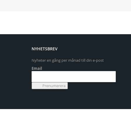
NYHETSBREV
Nyheter en gång per månad till din e-post
Email