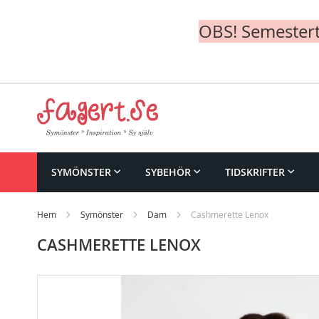
OBS! Semesterte
Skip
to
Content
SYMÖNSTER
SYBEHÖR
TIDSKRIFTER
Hem
Symönster
Dam
Cashmerette Lenox
CASHMERETTE LENOX
Skip
to
the
end