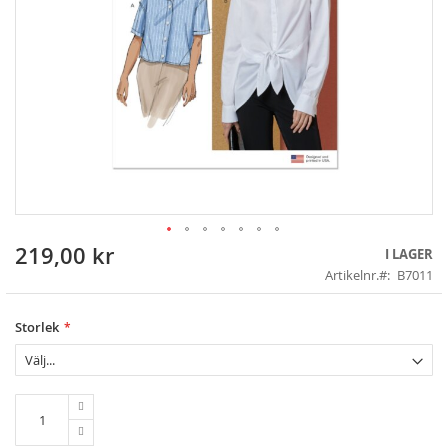
219,00 kr
Skip
I LAGER
to
Artikelnr.
B7011
the
beginning
of
Storlek
the
images
gallery