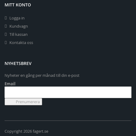
MITT KONTO
Logga in
Kundvagn
Till kassan
Kontakta oss
NYHETSBREV
Nyheter en gång per månad till din e-post
Email
Copyright 2026 fagert.se