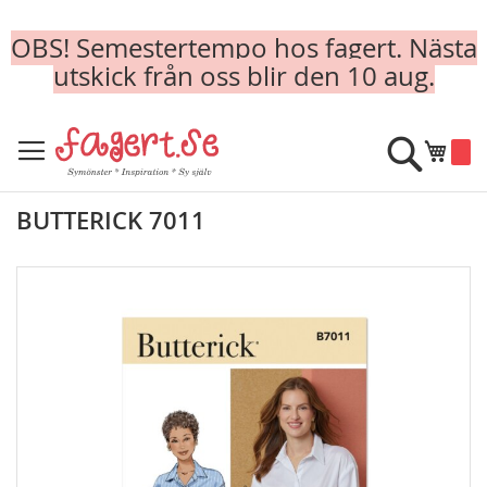
OBS! Semestertempo hos fagert. Nästa
utskick från oss blir den 10 aug.
Skip
to
Sök
Min k
Content
BUTTERICK 7011
Skip
to
the
end
of
the
images
gallery