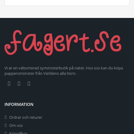
Vi är en välsorterad symönsterbutik på nätet. Hos oss kan du köpa
pappersmönster från Världens alla hörn.
INFORMATION
Ordrar och returer
Om oss
Köpvillkor