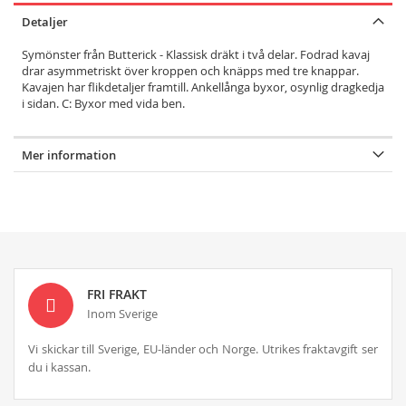
Detaljer
Symönster från Butterick - Klassisk dräkt i två delar. Fodrad kavaj
drar asymmetriskt över kroppen och knäpps med tre knappar.
Kavajen har flikdetaljer framtill. Ankellånga byxor, osynlig dragkedja
i sidan. C: Byxor med vida ben.
Mer information
FRI FRAKT
Inom Sverige
Vi skickar till Sverige, EU-länder och Norge. Utrikes fraktavgift ser
du i kassan.