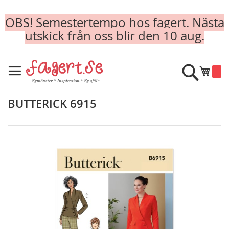
OBS! Semestertempo hos fagert. Nästa
utskick från oss blir den 10 aug.
Skip
to
Sök
Min k
Content
BUTTERICK 6915
Skip
to
the
end
of
the
images
gallery