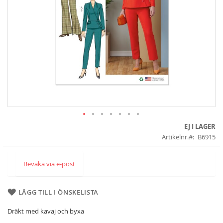
Skip
EJ I LAGER
to
Artikelnr.
B6915
the
beginning
of
Bevaka via e-post
the
images
gallery
LÄGG TILL I ÖNSKELISTA
Dräkt med kavaj och byxa