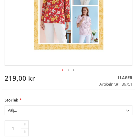
219,00 kr
Skip
I LAGER
to
Artikelnr.
B6751
the
beginning
of
Storlek
the
images
gallery