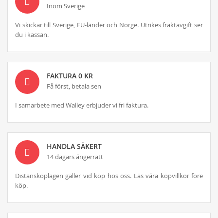
Inom Sverige
Vi skickar till Sverige, EU-länder och Norge. Utrikes fraktavgift ser
du i kassan.
FAKTURA 0 KR
Få först, betala sen
I samarbete med Walley erbjuder vi fri faktura.
HANDLA SÄKERT
14 dagars ångerrätt
Distansköplagen gäller vid köp hos oss. Läs våra köpvillkor före
köp.