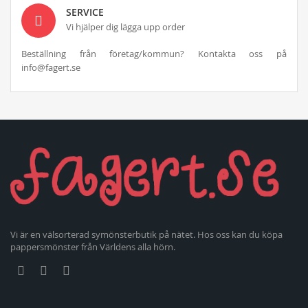
SERVICE
Vi hjälper dig lägga upp order
Beställning från företag/kommun? Kontakta oss på
info@fagert.se
Vi är en välsorterad symönsterbutik på nätet. Hos oss kan du köpa
pappersmönster från Världens alla hörn.