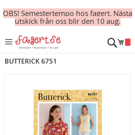
OBS! Semestertempo hos fagert. Nästa
utskick från oss blir den 10 aug.
Skip
to
Sök
Min k
Content
BUTTERICK 6751
Skip
to
the
end
of
the
images
gallery