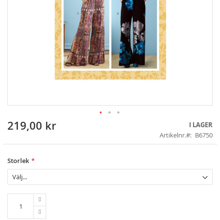
219,00 kr
Skip
I LAGER
to
Artikelnr.
B6750
the
beginning
of
Storlek
the
images
gallery