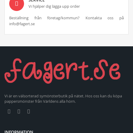
Vi hjälper dig lägga upp order
Beställning från företag/kommun? Kontakta oss på
info@fagert.se
Vi är en välsorterad symönsterbutik på nätet. Hos oss kan du köpa
pappersmönster från Världens alla hörn.
INFORMATION