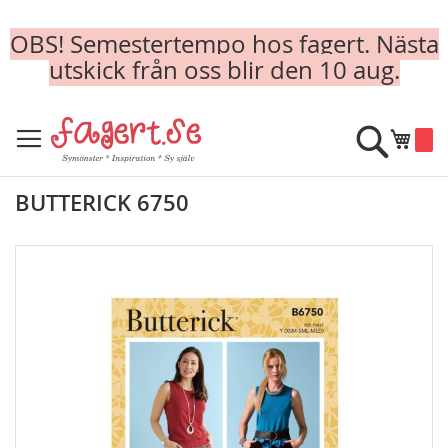
OBS! Semestertempo hos fagert. Nästa
utskick från oss blir den 10 aug.
Skip
to
Sök
Min k
Content
BUTTERICK 6750
Skip
to
the
end
of
the
images
gallery