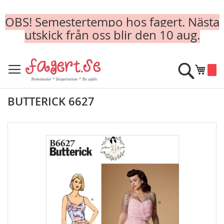
OBS! Semestertempo hos fagert. Nästa
utskick från oss blir den 10 aug.
Skip
to
Sök
Min k
Content
BUTTERICK 6627
Skip
to
the
end
of
the
images
gallery