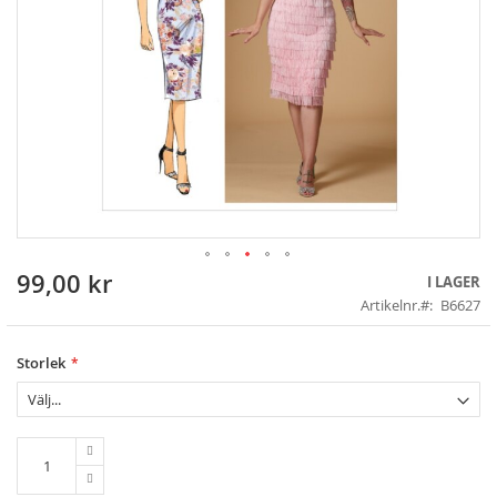
99,00 kr
Skip
I LAGER
to
Artikelnr.
B6627
the
beginning
of
Storlek
the
images
gallery