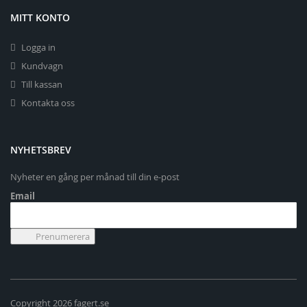
MITT KONTO
Logga in
Kundvagn
Till kassan
Kontakta oss
NYHETSBREV
Nyheter en gång per månad till din e-post
Email
Copyright 2026 fagert.se