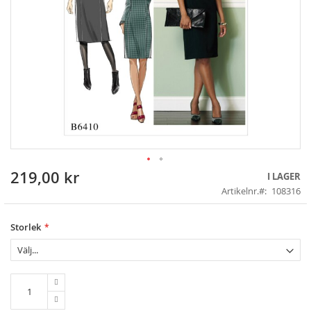
219,00 kr
Skip
I LAGER
to
Artikelnr.
108316
the
beginning
of
Storlek
the
images
gallery