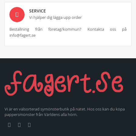
SERVICE
Vi hjälper dig lägga upp order
Beställning från företag/kommun? Kontakta oss på
info@fagert.se
Vi är en välsorterad symönsterbutik på nätet. Hos oss kan du köpa
pappersmönster från Världens alla hörn.