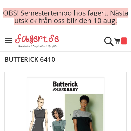
OBS! Semestertempo hos fagert. Nästa
utskick från oss blir den 10 aug.
Skip
to
Sök
Min k
Content
BUTTERICK 6410
Skip
to
the
end
of
the
images
gallery