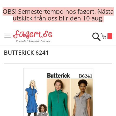
OBS! Semestertempo hos fagert. Nästa
utskick från oss blir den 10 aug.
Skip
to
Sök
Min k
Content
BUTTERICK 6241
Skip
to
the
end
of
the
images
gallery