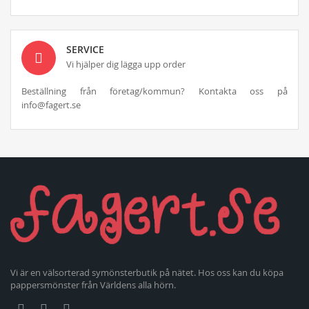
SERVICE
Vi hjälper dig lägga upp order
Beställning från företag/kommun? Kontakta oss på
info@fagert.se
Vi är en välsorterad symönsterbutik på nätet. Hos oss kan du köpa
pappersmönster från Världens alla hörn.