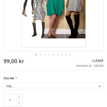
99,00 kr
Skip
I LAGER
to
Artikelnr.
106765
the
beginning
of
Storlek
the
images
gallery