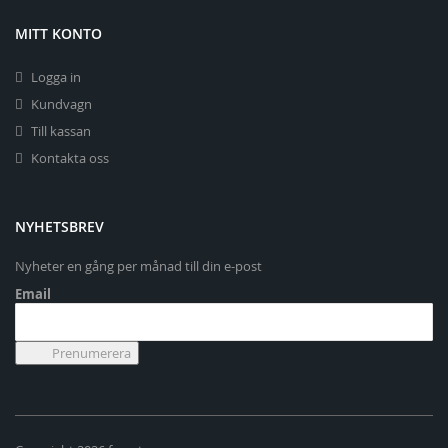
MITT KONTO
Logga in
Kundvagn
Till kassan
Kontakta oss
NYHETSBREV
Nyheter en gång per månad till din e-post
Email