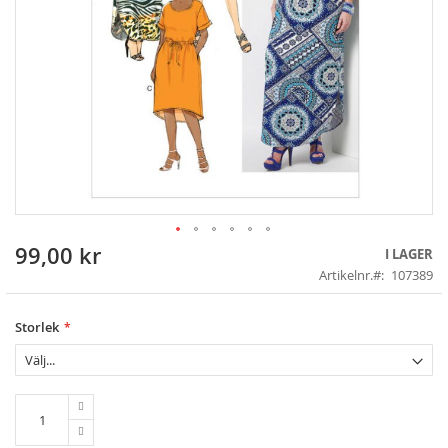
99,00 kr
Skip
I LAGER
to
Artikelnr.
107389
the
beginning
of
Storlek
the
images
gallery