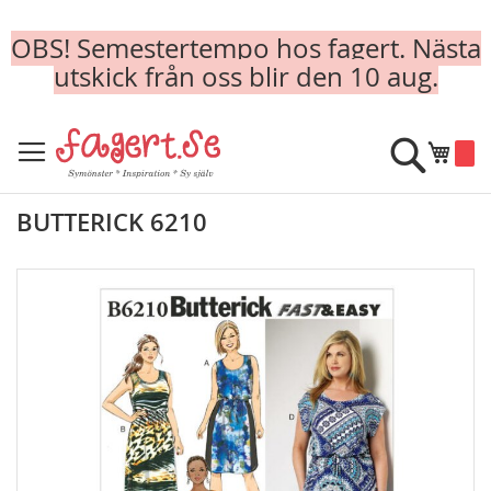
OBS! Semestertempo hos fagert. Nästa
utskick från oss blir den 10 aug.
Skip
to
Sök
Min k
Content
BUTTERICK 6210
Skip
to
the
end
of
the
images
gallery