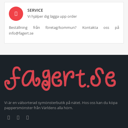
SERVICE
Vi hjälper dig lägga upp order
Beställning från företag/kommun? Kontakta oss på
info@fagert.se
Vi är en välsorterad symönsterbutik på nätet. Hos oss kan du köpa
pappersmönster från Världens alla hörn.