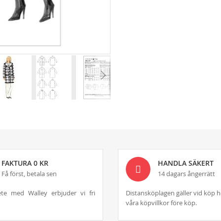
FAKTURA 0 KR
HANDLA SÄKERT
Få först, betala sen
14 dagars ångerrätt
te med Walley erbjuder vi fri
Distansköplagen gäller vid köp h
våra köpvillkor före köp.