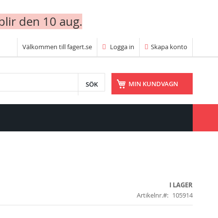
blir den 10 aug.
Välkommen till fagert.se
Logga in
Skapa konto
SÖK
MIN KUNDVAGN
I LAGER
Artikelnr.
105914