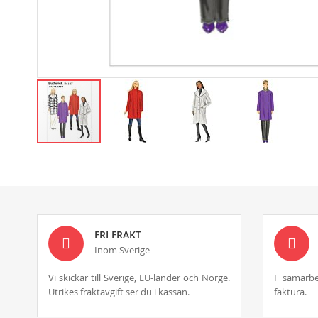
Skip
to
the
beginning
of
the
images
FRI FRAKT
gallery
Inom Sverige
Vi skickar till Sverige, EU-länder och Norge.
I samarbe
Utrikes fraktavgift ser du i kassan.
faktura.