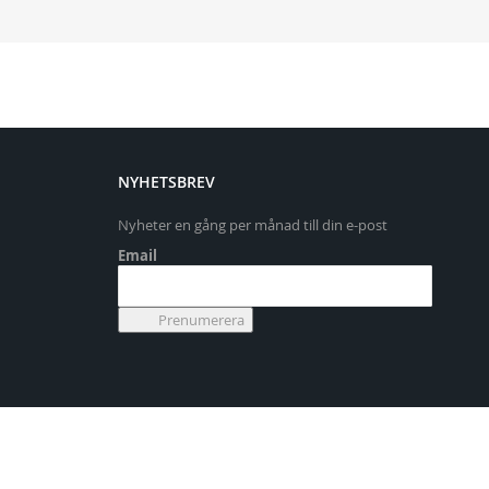
NYHETSBREV
Nyheter en gång per månad till din e-post
Email