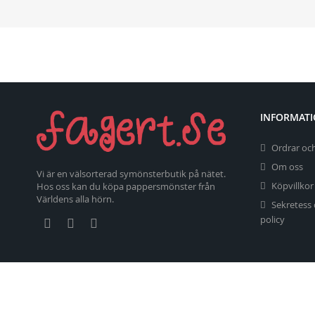
INFORMAT
Ordrar och
Om oss
Vi är en välsorterad symönsterbutik på nätet.
Köpvillkor
Hos oss kan du köpa pappersmönster från
Världens alla hörn.
Sekretess
policy
Copyright 2026 fagert.se