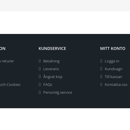
ION
KUNDSERVICE
MITT KONTO
 returer
Betalning
Logga in
Leverans
Kundvagn
Ångrat köp
Till kassan
 och Cookies
FAQs
Kontakta oss
Personlig service