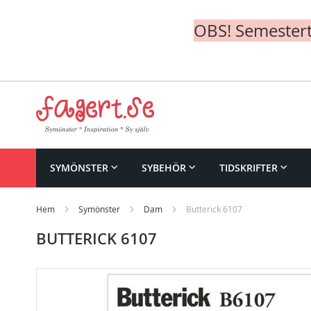
OBS! Semesterte
Skip
to
Content
SYMÖNSTER
SYBEHÖR
TIDSKRIFTER
Hem
Symönster
Dam
Butterick 6107
BUTTERICK 6107
Skip
to
the
end