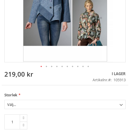
219,00 kr
Skip
I LAGER
to
Artikelnr.
105913
the
beginning
of
Storlek
the
images
gallery