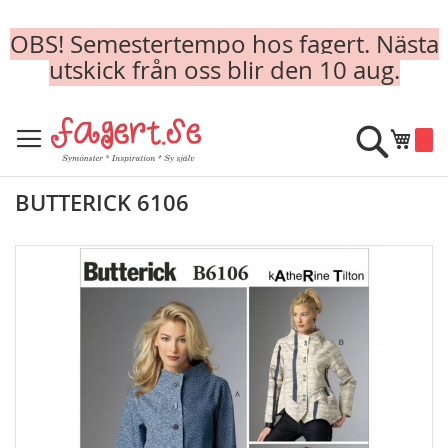
OBS! Semestertempo hos fagert. Nästa
utskick från oss blir den 10 aug.
Skip
to
Sök
Min k
Content
BUTTERICK 6106
Skip
to
the
end
of
the
images
gallery