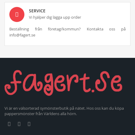
SERVICE
Vi hjälper dig lägga upp order
Beställning från företag/kommun? Kontakta oss på
info@fagert.se
Vi är en välsorterad symönsterbutik på nätet. Hos oss kan du köpa
pappersmönster från Världens alla hörn.