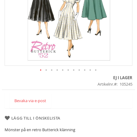
Skip
EJ I LAGER
to
Artikelnr.
105245
the
beginning
of
Bevaka via e-post
the
images
gallery
LÄGG TILL I ÖNSKELISTA
Mönster på en retro Butterick klänning