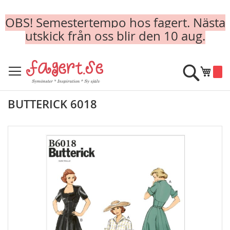
OBS! Semestertempo hos fagert. Nästa
utskick från oss blir den 10 aug.
Skip
to
Sök
Min k
Content
BUTTERICK 6018
Skip
to
the
end
of
the
images
gallery