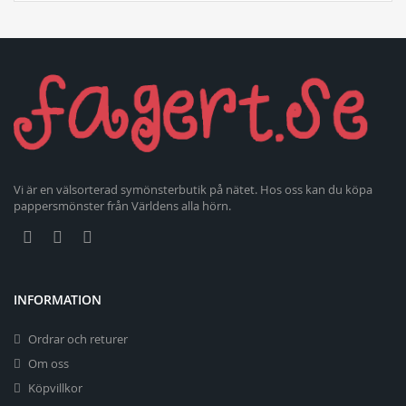
Vi är en välsorterad symönsterbutik på nätet. Hos oss kan du köpa
pappersmönster från Världens alla hörn.
INFORMATION
Ordrar och returer
Om oss
Köpvillkor