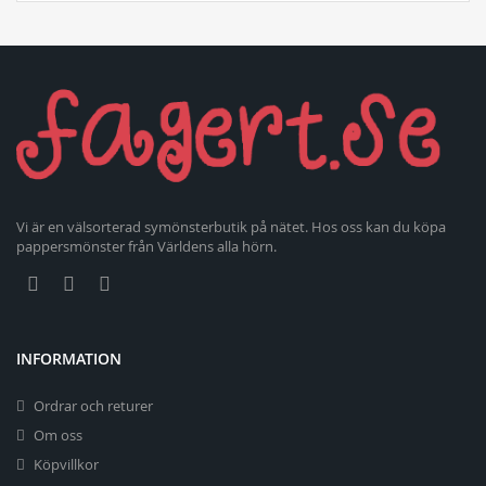
Vi är en välsorterad symönsterbutik på nätet. Hos oss kan du köpa
pappersmönster från Världens alla hörn.
INFORMATION
Ordrar och returer
Om oss
Köpvillkor