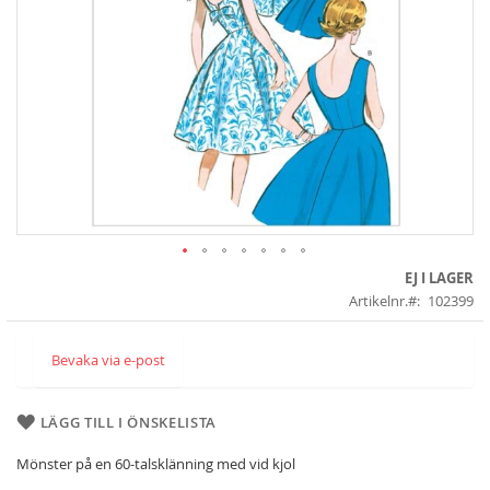
Skip
EJ I LAGER
to
Artikelnr.
102399
the
beginning
of
Bevaka via e-post
the
images
gallery
LÄGG TILL I ÖNSKELISTA
Mönster på en 60-talsklänning med vid kjol