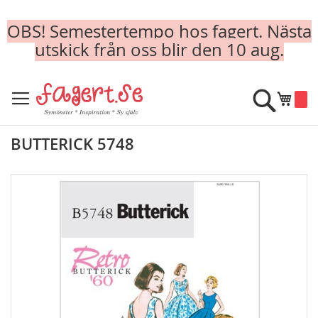
OBS! Semestertempo hos fagert. Nästa
utskick från oss blir den 10 aug.
Skip
to
Sök
Min k
Content
BUTTERICK 5748
Skip
to
the
end
of
the
images
gallery