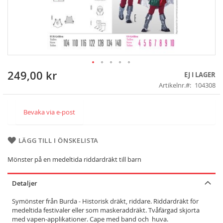
249,00 kr
Skip
EJ I LAGER
to
Artikelnr.
104308
the
beginning
of
Bevaka via e-post
the
images
gallery
LÄGG TILL I ÖNSKELISTA
Mönster på en medeltida riddardräkt till barn
Detaljer
Symönster från Burda - Historisk dräkt, riddare. Riddardräkt för
medeltida festivaler eller som maskeraddräkt. Tvåfärgad skjorta
med vapen-applikationer. Cape med band och huva.