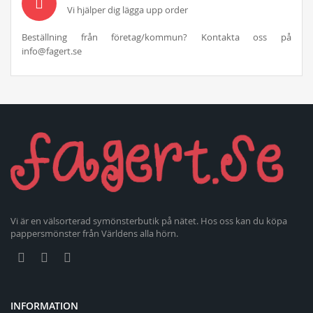
Vi hjälper dig lägga upp order
Beställning från företag/kommun? Kontakta oss på
info@fagert.se
Vi är en välsorterad symönsterbutik på nätet. Hos oss kan du köpa
pappersmönster från Världens alla hörn.
INFORMATION