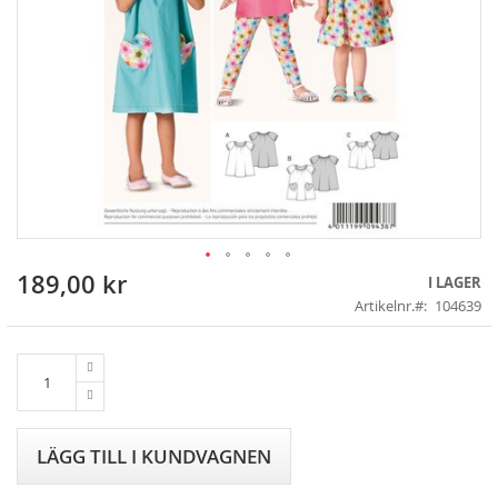
189,00 kr
Skip
I LAGER
to
Artikelnr.
104639
the
beginning
of
the
images
gallery
LÄGG TILL I KUNDVAGNEN