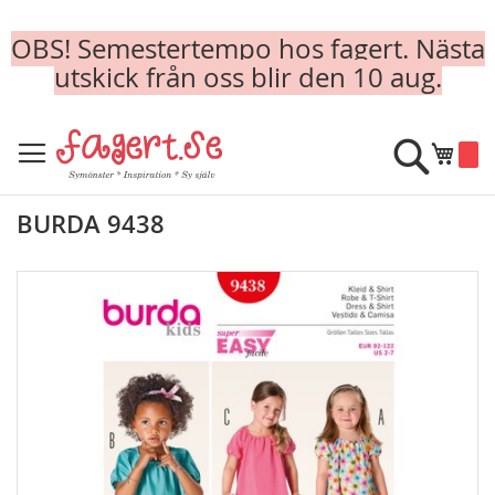
OBS! Semestertempo hos fagert. Nästa
utskick från oss blir den 10 aug.
Skip
to
Sök
Min k
Content
BURDA 9438
Skip
to
the
end
of
the
images
gallery